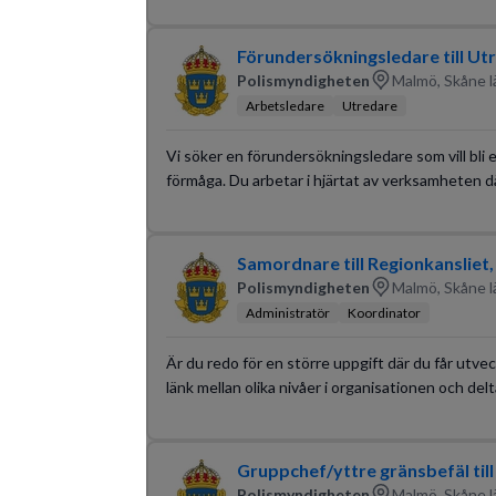
Förundersökningsledare till Ut
Polismyndigheten
Malmö, Skåne l
Arbetsledare
Utredare
Vi söker en förundersökningsledare som vill bli
förmåga. Du arbetar i hjärtat av verksamheten där
Samordnare till Regionkansliet,
Polismyndigheten
Malmö, Skåne l
Administratör
Koordinator
Är du redo för en större uppgift där du får utve
länk mellan olika nivåer i organisationen och delt
Gruppchef/yttre gränsbefäl til
Polismyndigheten
Malmö, Skåne l