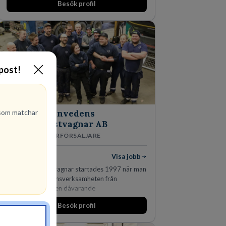
Besök profil
affärsjuridikens alla områden och vi har några
av världens ledande bolag som klienter. Med
fler än 450 jurister på fem kontor i Stockholm,
Köpenhamn, Århus, Oslo och Helsingfors kan vi
på DLA Piper erbjuda våra klienter en unik,
effektiv och gränsöverskridande nordisk
expertis. På vårt kontor i centrala Stockholm är
-post!
vi idag drygt 240 medarbetare.
om matchar
Finnvedens
Lastvagnar AB
ÅTERFÖRSÄLJARE
1
lediga jobb
Visa jobb
Finnvedens Lastvagnar startades 1997 när man
särskilde lastvagnsverksamheten från
personbilar på den dåvarande
huvudanläggningen i Värnamo. Sedan dess har
Besök profil
man expanderat kraftigt genom ett antal
förvärv i närliggande distrikt.Idag är bolaget