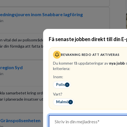
redningsjouren inom Snabbare lagföring
än
Få senaste jobben direkt till din E
 en vital del av polisområdets samlade brottsbekämpande
 din förmåga att fatta beslut gör skillnad varje dag.
2026-08-10
BEVAKNING REDO ATT AKTIVERAS
Du kommer få uppdateringar av
nya jobb
s
 region Syd
kriteriera:
än
Inom:
Polis
ckla samarbetet kring ordningsvakter? I denna roll agerar du
Vart?
ar i planerade insatser ute på fältet.
Malmö
2026-08-24
l Gränspolisenheten
än