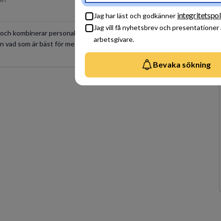
integritetspol
Jag har läst och godkänner
Jag vill få nyhetsbrev och presentationer
l och kombinerar personalansvar med operativ ledning i fält.
arbetsgivare.
rån vad som är bäst för medborgarna.
2026-08-10
Bevaka sökning