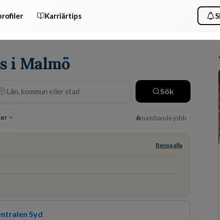
rofiler
Karriärtips
S
is i Malmö
Sök
ter
6
matchande jobb
Rensa alla
entralen Syd