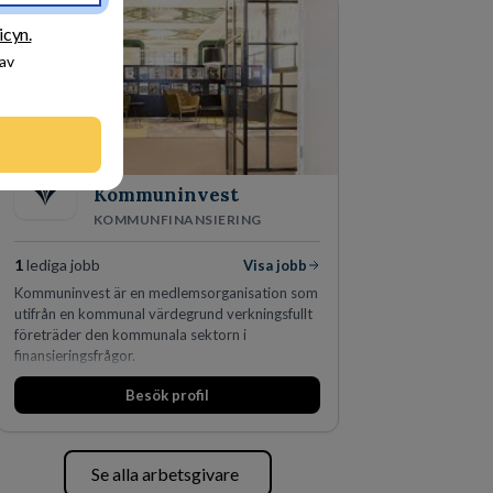
den största privata återförsäljaren av Volvo
Lastvagnar och finns representerade på 20
icyn.
orter i södra Sverige.
 av
Kommuninvest
KOMMUNFINANSIERING
1
lediga jobb
Visa jobb
Kommuninvest är en medlemsorganisation som
utifrån en kommunal värdegrund verkningsfullt
företräder den kommunala sektorn i
finansieringsfrågor.
Besök profil
Se alla arbetsgivare