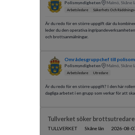
Polismyndigheten
Malmö, Skåne l
Arbetsledare
Säkerhets Och Räddnings
Är du redo för en större uppgift där du kombin
leder du den operativa ingripandeverksamheten 
och brottsanmälningar.
Områdesgruppchef till polisom
Polismyndigheten
Malmö, Skåne l
Arbetsledare
Utredare
Är du redo för en större uppgift? I den här rolle
dagliga arbetet i en grupp som verkar för att ska
Tullverket söker brottsutredare
TULLVERKET
Skåne län
2026-08-0