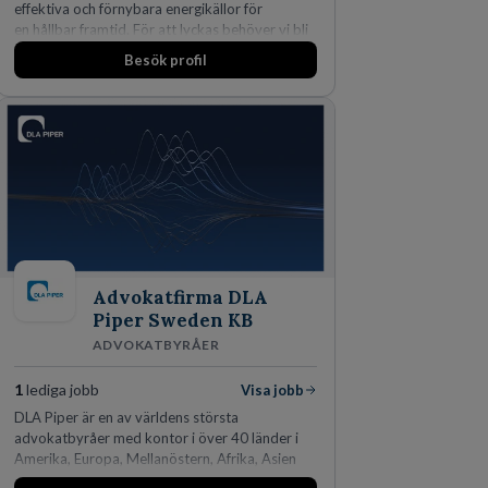
effektiva och förnybara energikällor för
en hållbar framtid. För att lyckas behöver vi bli
fler medarbetare som vill göra skillnad.
Besök profil
Advokatfirma DLA
Piper Sweden KB
ADVOKATBYRÅER
1
lediga jobb
Visa jobb
DLA Piper är en av världens största
advokatbyråer med kontor i över 40 länder i
Amerika, Europa, Mellanöstern, Afrika, Asien
och Oceanien. Vi är specialister inom