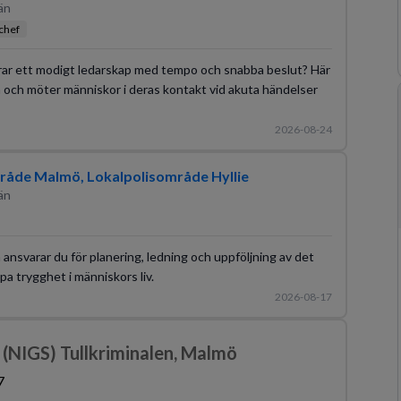
än
chef
erar ett modigt ledarskap med tempo och snabba beslut? Här
och möter människor i deras kontakt vid akuta händelser
2026-08-24
råde Malmö, Lokalpolisområde Hyllie
än
n ansvarar du för planering, ledning och uppföljning av det
pa trygghet i människors liv.
2026-08-17
 (NIGS) Tullkriminalen, Malmö
7