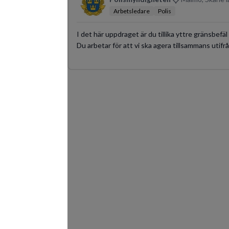
Arbetsledare
Polis
I det här uppdraget är du tillika yttre gränsbefä
Du arbetar för att vi ska agera tillsammans utif