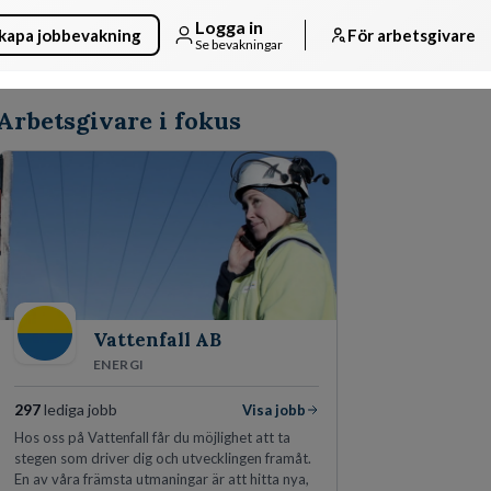
Logga in
kapa jobbevakning
För arbetsgivare
Se bevakningar
Arbetsgivare i fokus
Vattenfall AB
ENERGI
297
lediga jobb
Visa jobb
Hos oss på Vattenfall får du möjlighet att ta
stegen som driver dig och utvecklingen framåt.
En av våra främsta utmaningar är att hitta nya,