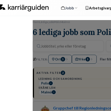
Jobb
Arbetsgivarp
Hem
Lediga jobb
Polis
Malmö
6 lediga jobb som Pol
Ort
Yrke
Fler fil
FILTER:
1
1
AKTIVA FILTER
2
LEDNING OCH SAMORDNING
Polis
SKÅNE LÄN
Malmö
Gruppchef till Regionledningsc