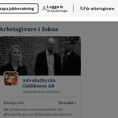
Logga in
kapa jobbevakning
För arbetsgivare
Se bevakningar
Arbetsgivare i fokus
Advokatbyrån
Gulliksson AB
JURIDISK RÅDGIVNING
2
lediga jobb
Visa jobb
Vår kombination av immaterialrätt och
affärsjuridik gör oss till förstahandsvalet som