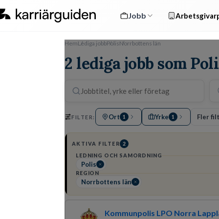
Jobb
Arbetsgivarp
Hem
Lediga jobb
Polis
Norrbottens län
2 lediga jobb som Pol
Ort
Yrke
Fler fil
FILTER:
1
1
AKTIVA FILTER
2
LEDNING OCH SAMORDNING
Polis
REGION
Norrbottens län
Kommunpolis LPO Norra Lappl