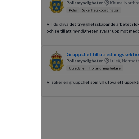
Polismyndigheten
Kiruna, Norrbo
Polis
Säkerhetskoordinator
Vill du driva det trygghetsskapande arbetet i l
och se till att myndigheten svarar upp mot medb
Gruppchef till utredningssektio
Polismyndigheten
Luleå, Norrbot
Utredare
Förändringsledare
Vi söker en gruppchef som vill utöva ett upprik