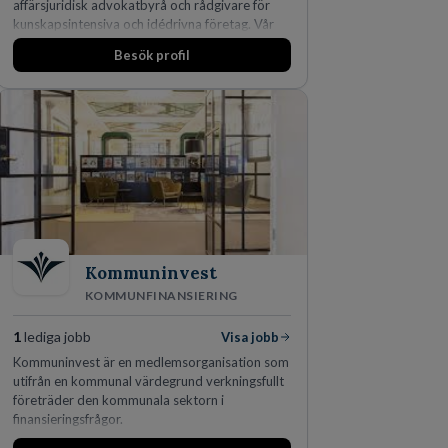
affärsjuridisk advokatbyrå och rådgivare för
kunskapsintensiva och idédrivna företag. Vår
expertis inom IP-tillgångar har gett oss en
Besök profil
marknadsledande position. Våra klienter väljer
oss för den kompetens som krävs för att
skydda, utveckla och kommersialisera
företagets viktigaste tillgångar.
Kommuninvest
KOMMUNFINANSIERING
1
lediga jobb
Visa jobb
Kommuninvest är en medlemsorganisation som
utifrån en kommunal värdegrund verkningsfullt
företräder den kommunala sektorn i
finansieringsfrågor.