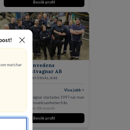
Besök profil
-post!
om matchar
Finnvedens
Lastvagnar AB
ÅTERFÖRSÄLJARE
1
lediga jobb
Visa jobb
Finnvedens Lastvagnar startades 1997 när man
särskilde lastvagnsverksamheten från
personbilar på den dåvarande
huvudanläggningen i Värnamo. Sedan dess har
Besök profil
man expanderat kraftigt genom ett antal
förvärv i närliggande distrikt.Idag är bolaget