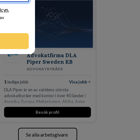
den största privata återförsäljaren av Volvo
Lastvagnar och finns representerade på 20
icyn.
orter i södra Sverige.
 av
Advokatfirma DLA
Piper Sweden KB
ADVOKATBYRÅER
1
lediga jobb
Visa jobb
DLA Piper är en av världens största
advokatbyråer med kontor i över 40 länder i
Amerika, Europa, Mellanöstern, Afrika, Asien
och Oceanien. Vi är specialister inom
Besök profil
affärsjuridikens alla områden och vi har några
av världens ledande bolag som klienter. Med
fler än 450 jurister på fem kontor i Stockholm,
Köpenhamn, Århus, Oslo och Helsingfors kan vi
Se alla arbetsgivare
på DLA Piper erbjuda våra klienter en unik,