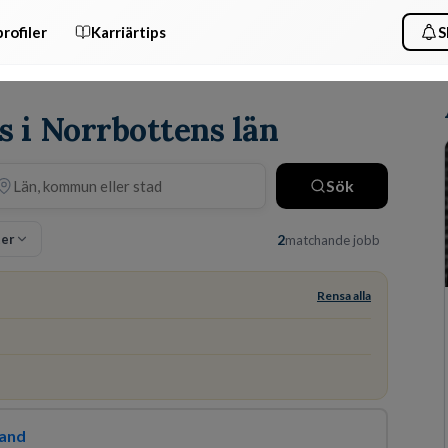
rofiler
Karriärtips
S
is i Norrbottens län
Sök
ter
2
matchande jobb
Rensa alla
and