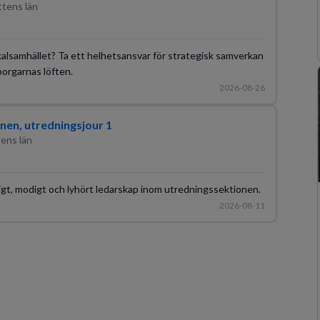
ttens län
okalsamhället? Ta ett helhetsansvar för strategisk samverkan
orgarnas löften.
2026-08-26
nen, utredningsjour 1
tens län
tigt, modigt och lyhört ledarskap inom utredningssektionen.
2026-08-11