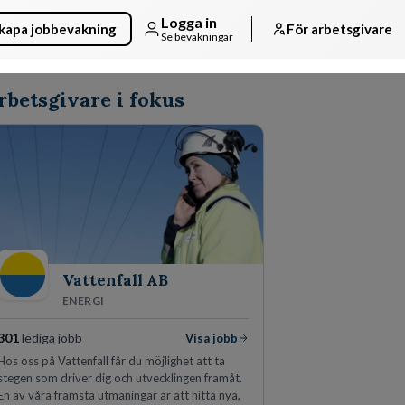
Logga in
kapa jobbevakning
För arbetsgivare
Se bevakningar
rbetsgivare i fokus
Vattenfall AB
ENERGI
301
lediga jobb
Visa jobb
Hos oss på Vattenfall får du möjlighet att ta
stegen som driver dig och utvecklingen framåt.
En av våra främsta utmaningar är att hitta nya,