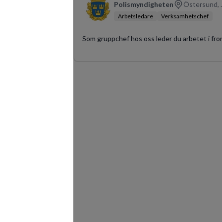
Polismyndigheten
Östersund, 
Arbetsledare
Verksamhetschef
Som gruppchef hos oss leder du arbetet i fron