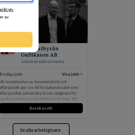
policyn.
er av
Advokatbyrån
Gulliksson AB
JURIDISK RÅDGIVNING
2
lediga jobb
Visa jobb
Vår kombination av immaterialrätt och
affärsjuridik gör oss till förstahandsvalet som
affärsjuridisk advokatbyrå och rådgivare för
kunskapsintensiva och idédrivna företag. Vår
expertis inom IP-tillgångar har gett oss en
Besök profil
marknadsledande position. Våra klienter väljer
oss för den kompetens som krävs för att
skydda, utveckla och kommersialisera
företagets viktigaste tillgångar.
Se alla arbetsgivare