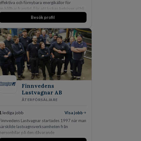
effektiva och förnybara energikällor för
en hållbar framtid. För att lyckas behöver vi bli
fler medarbetare som vill göra skillnad.
Besök profil
Finnvedens
Lastvagnar AB
ÅTERFÖRSÄLJARE
1
lediga jobb
Visa jobb
Finnvedens Lastvagnar startades 1997 när man
särskilde lastvagnsverksamheten från
personbilar på den dåvarande
huvudanläggningen i Värnamo. Sedan dess har