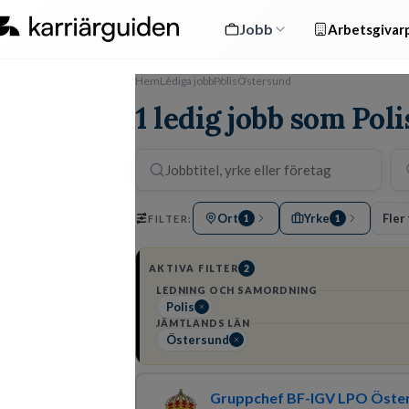
Jobb
Arbetsgivarp
Hem
Lediga jobb
Polis
Östersund
1 ledig jobb som Pol
Ort
Yrke
Fler 
FILTER:
1
1
AKTIVA FILTER
2
LEDNING OCH SAMORDNING
Polis
JÄMTLANDS LÄN
Östersund
Gruppchef BF-IGV LPO Öste