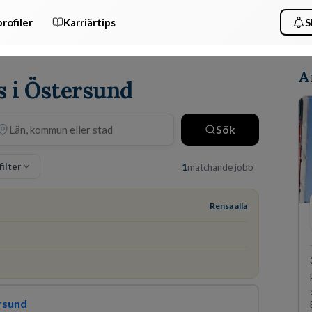
rofiler
Karriärtips
S
A
is i Östersund
Sök
filter
1
matchande jobb
Rensa alla
rsund