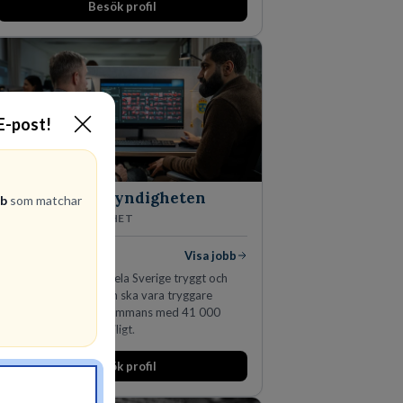
Besök profil
man expanderat kraftigt genom ett antal
förvärv i närliggande distrikt.Idag är bolaget
den största privata återförsäljaren av Volvo
Lastvagnar och finns representerade på 20
orter i södra Sverige.
 E-post!
Polismyndigheten
bb
som matchar
MYNDIGHET
99
lediga jobb
Visa jobb
Ett uppdrag att göra hela Sverige tryggt och
säkert. Ett Sverige som ska vara tryggare
imorgon än idag. Tillsammans med 41 000
kollegor gör vi det möjligt.
Besök profil