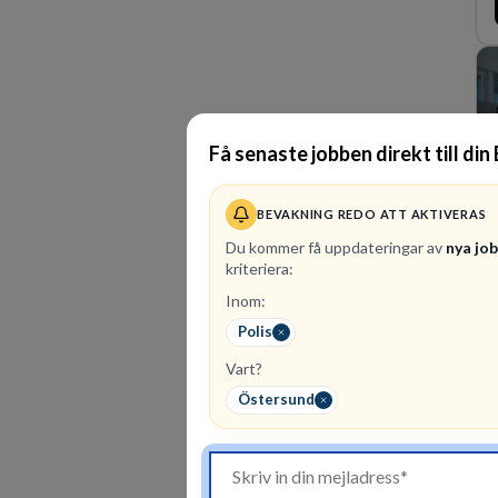
Få senaste jobben direkt till din
BEVAKNING REDO ATT AKTIVERAS
Du kommer få uppdateringar av
nya jo
kriteriera:
Inom:
Polis
Vart?
Östersund