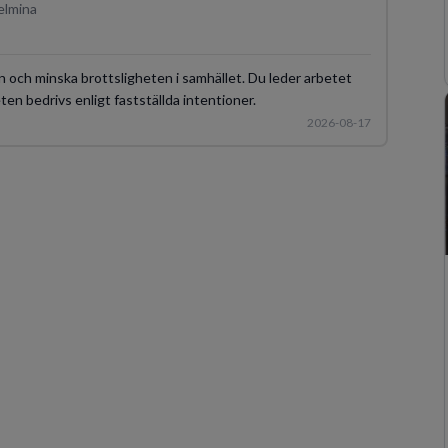
elmina
en och minska brottsligheten i samhället. Du leder arbetet
en bedrivs enligt fastställda intentioner.
2026-08-17