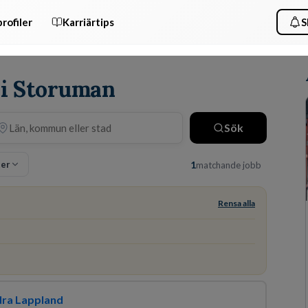
rofiler
Karriärtips
S
s i Storuman
Sök
ter
1
matchande jobb
Rensa alla
dra Lappland