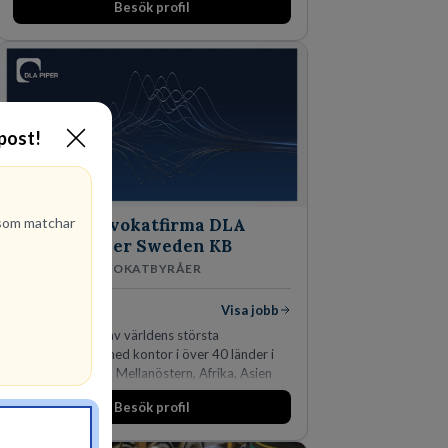
Besök profil
-post!
om matchar
Advokatfirma DLA
Piper Sweden KB
ADVOKATBYRÅER
1
lediga jobb
Visa jobb
DLA Piper är en av världens största
advokatbyråer med kontor i över 40 länder i
Amerika, Europa, Mellanöstern, Afrika, Asien
och Oceanien. Vi är specialister inom
Besök profil
affärsjuridikens alla områden och vi har några
av världens ledande bolag som klienter. Med