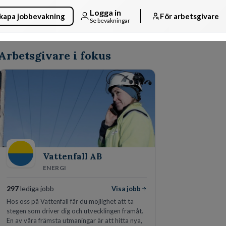
Logga in
kapa jobbevakning
För arbetsgivare
Se bevakningar
Arbetsgivare i fokus
Vattenfall AB
ENERGI
297
lediga jobb
Visa jobb
Hos oss på Vattenfall får du möjlighet att ta
stegen som driver dig och utvecklingen framåt.
En av våra främsta utmaningar är att hitta nya,