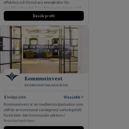
effektiva och förnybara energikällor för
en hållbar framtid. För att lyckas behöver vi bli
fler medarbetare som vill göra skillnad.
Besök profil
Kommuninvest
KOMMUNFINANSIERING
1
lediga jobb
Visa jobb
Kommuninvest är en medlemsorganisation som
utifrån en kommunal värdegrund verkningsfullt
företräder den kommunala sektorn i
finansieringsfrågor.