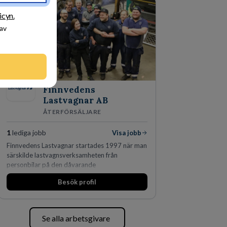
fler än 450 jurister på fem kontor i Stockholm,
Köpenhamn, Århus, Oslo och Helsingfors kan vi
icyn.
på DLA Piper erbjuda våra klienter en unik,
 av
effektiv och gränsöverskridande nordisk
expertis. På vårt kontor i centrala Stockholm är
vi idag drygt 240 medarbetare.
Finnvedens
Lastvagnar AB
ÅTERFÖRSÄLJARE
1
lediga jobb
Visa jobb
Finnvedens Lastvagnar startades 1997 när man
särskilde lastvagnsverksamheten från
personbilar på den dåvarande
huvudanläggningen i Värnamo. Sedan dess har
Besök profil
man expanderat kraftigt genom ett antal
förvärv i närliggande distrikt.Idag är bolaget
den största privata återförsäljaren av Volvo
Lastvagnar och finns representerade på 20
Se alla arbetsgivare
orter i södra Sverige.