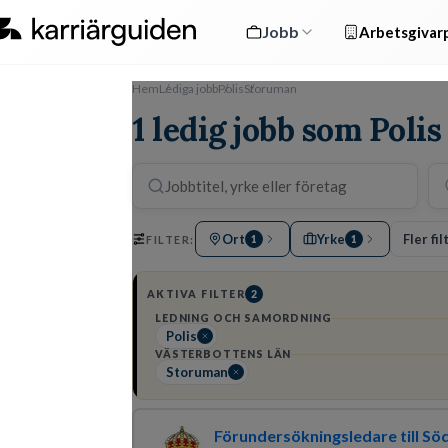
Jobb
Arbetsgivarp
Hem
Lediga jobb
Polis
Storuman
1 ledig jobb som Poli
Ort
Yrke
Fler fil
FILTER:
1
1
AKTIVA FILTER
2
LEDNING OCH SAMORDNING
Polis
VÄSTERBOTTENS LÄN
Storuman
Förundersökningsledare till Sö