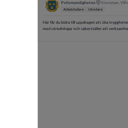
Polismyndigheten
Storuman, Vilh
Arbetsledare
Utredare
Här får du bidra till uppdraget att öka trygghet
med utredningar och säkerställer att verksamhet