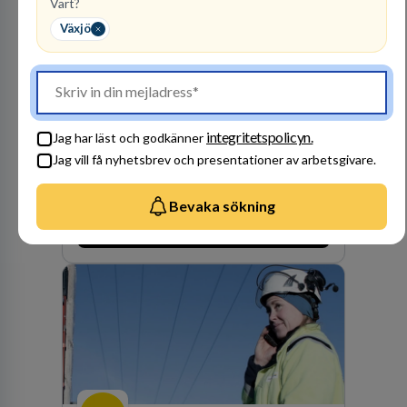
Vart?
Växjö
Polismyndigheten
MYNDIGHET
99
lediga jobb
Visa jobb
integritetspolicyn.
Jag har läst och godkänner
Ett uppdrag att göra hela Sverige tryggt och
Jag vill få nyhetsbrev och presentationer av arbetsgivare.
säkert. Ett Sverige som ska vara tryggare
imorgon än idag. Tillsammans med 41 000
kollegor gör vi det möjligt.
Bevaka sökning
Besök profil