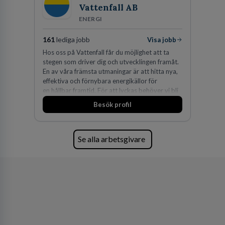
Vattenfall AB
ENERGI
161
lediga jobb
Visa jobb
Hos oss på Vattenfall får du möjlighet att ta
stegen som driver dig och utvecklingen framåt.
En av våra främsta utmaningar är att hitta nya,
effektiva och förnybara energikällor för
en hållbar framtid. För att lyckas behöver vi bli
fler medarbetare som vill göra skillnad.
Besök profil
Se alla arbetsgivare