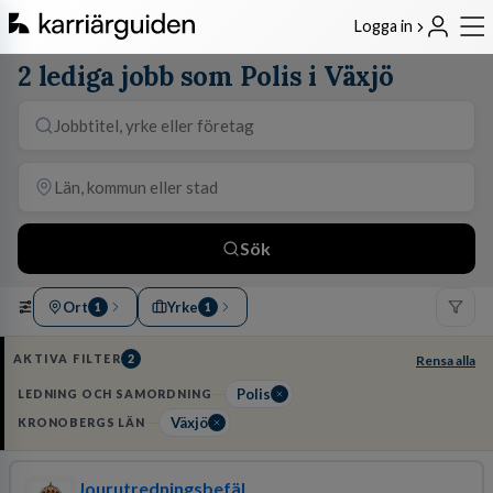
Logga in
2 lediga jobb som Polis i Växjö
Sök
Ort
Yrke
1
1
AKTIVA FILTER
2
Rensa alla
Polis
LEDNING OCH SAMORDNING
Växjö
KRONOBERGS LÄN
Jourutredningsbefäl