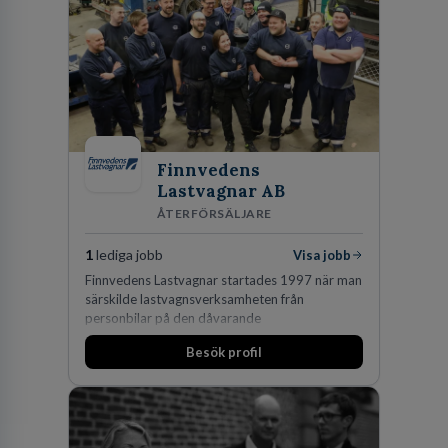
Finnvedens
Lastvagnar AB
ÅTERFÖRSÄLJARE
1
lediga jobb
Visa jobb
Finnvedens Lastvagnar startades 1997 när man
särskilde lastvagnsverksamheten från
personbilar på den dåvarande
huvudanläggningen i Värnamo. Sedan dess har
Besök profil
man expanderat kraftigt genom ett antal
förvärv i närliggande distrikt.Idag är bolaget
den största privata återförsäljaren av Volvo
Lastvagnar och finns representerade på 20
orter i södra Sverige.