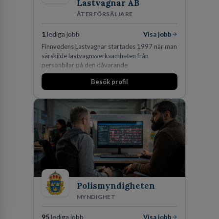
Lastvagnar AB
ÅTERFÖRSÄLJARE
1
lediga jobb
Visa jobb
Finnvedens Lastvagnar startades 1997 när man
särskilde lastvagnsverksamheten från
personbilar på den dåvarande
huvudanläggningen i Värnamo. Sedan dess har
Besök profil
man expanderat kraftigt genom ett antal
förvärv i närliggande distrikt.Idag är bolaget
den största privata återförsäljaren av Volvo
Lastvagnar och finns representerade på 20
orter i södra Sverige.
Polismyndigheten
MYNDIGHET
95
lediga jobb
Visa jobb