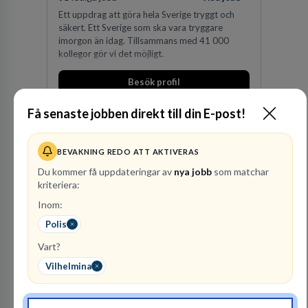
Ett uppdrag att göra hela Sverige tryggt och
säkert. Ett Sverige som ska vara tryggare
imorgon än idag. Tillsammans med 41 000
kollegor gör vi det möjligt.
Besök profil
Få senaste jobben direkt till din E-post!
BEVAKNING REDO ATT AKTIVERAS
Du kommer få uppdateringar av
nya jobb
som matchar
kriteriera:
Inom:
Advokatbyrån
Polis
Gulliksson AB
Vart?
JURIDISK RÅDGIVNING
Vilhelmina
2
lediga jobb
Visa jobb
Vår kombination av immaterialrätt och