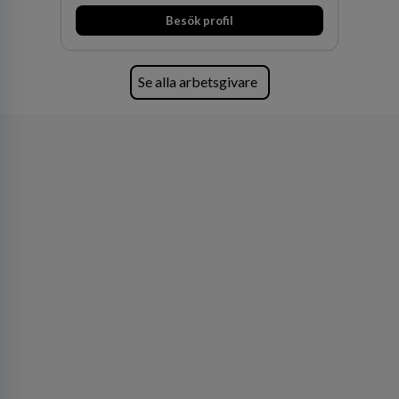
fler medarbetare som vill göra skillnad.
Besök profil
Se alla arbetsgivare