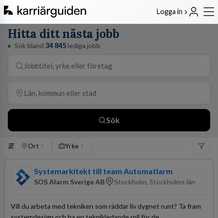
Logga in
Hitta ditt nästa jobb
Sök bland
34 845
lediga jobb
Sök
Ort
Yrke
Systemarkitekt till team Automatlarm
SOS Alarm Sverige AB
Stockholm, Stockholms län
Vill du arbeta med tekniken som räddar liv dygnet runt? Ta fram
systemdesign och ha en teknikledande roll för de