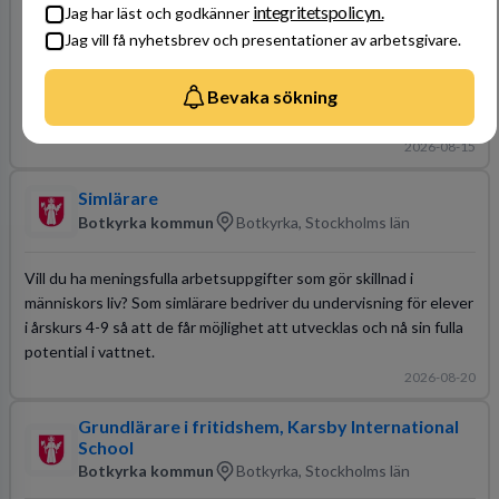
integritetspolicyn.
Jag har läst och godkänner
Jag vill få nyhetsbrev och presentationer av arbetsgivare.
Vill du att ditt arbete ska vara skillnaden som räddar liv? Som
teknisk testare arbetar du med den tekniska plattformen för
Bevaka sökning
mottagning av automatiska larm och ser till att hjälpen når fram
dygnet runt, året om.
2026-08-15
Simlärare
Botkyrka kommun
Botkyrka, Stockholms län
Vill du ha meningsfulla arbetsuppgifter som gör skillnad i
människors liv? Som simlärare bedriver du undervisning för elever
i årskurs 4-9 så att de får möjlighet att utvecklas och nå sin fulla
potential i vattnet.
2026-08-20
Grundlärare i fritidshem, Karsby International
School
Botkyrka kommun
Botkyrka, Stockholms län