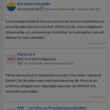
Beredare lokalnät
Vattenfall AB
Västra Götalands län, Jönköpings län
Som beredare lokalnät hos oss arbetar du med att projektera och
utveckla eldistributionsnät (0,4–24 kV). Du får stora möjligheter
till personlig och yrkesmässig utveckling i en verksamhet som gör
skillnad för hela samhället.
2026-08-26
Planerare
BAE Systems Hägglunds
Örnsköldsvik, Västernorrlands län
Vill du vara med på en fantastisk resa där vi har order i många år
framåt? Du får jobba med verkstadsplanering där fokus är att
optimera utläggen mot tillgänglig kapacitet så effektivt och
rationellt som möjligt.
2026-08-23
IWE – certifierad Produktionstekniker