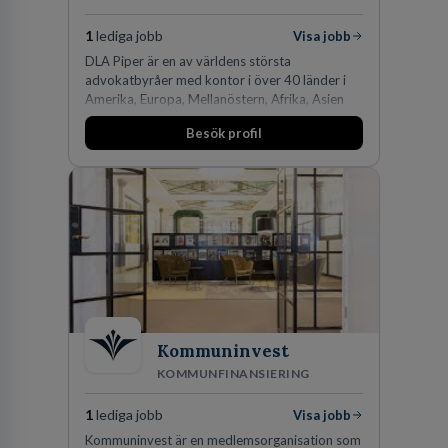
1
lediga jobb
Visa jobb
DLA Piper är en av världens största
advokatbyråer med kontor i över 40 länder i
Amerika, Europa, Mellanöstern, Afrika, Asien
och Oceanien. Vi är specialister inom
Besök profil
affärsjuridikens alla områden och vi har några
av världens ledande bolag som klienter. Med
fler än 450 jurister på fem kontor i Stockholm,
Köpenhamn, Århus, Oslo och Helsingfors kan vi
på DLA Piper erbjuda våra klienter en unik,
effektiv och gränsöverskridande nordisk
expertis. På vårt kontor i centrala Stockholm är
vi idag drygt 240 medarbetare.
Kommuninvest
KOMMUNFINANSIERING
1
lediga jobb
Visa jobb
Kommuninvest är en medlemsorganisation som