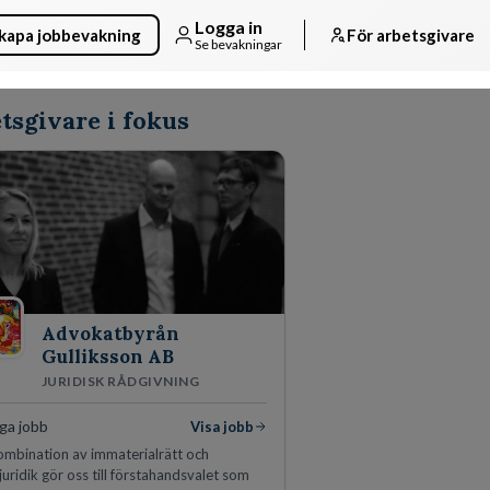
Logga in
kapa jobbevakning
För arbetsgivare
Se bevakningar
tsgivare i fokus
Advokatbyrån
Gulliksson AB
JURIDISK RÅDGIVNING
ga jobb
Visa jobb
ombination av immaterialrätt och
juridik gör oss till förstahandsvalet som