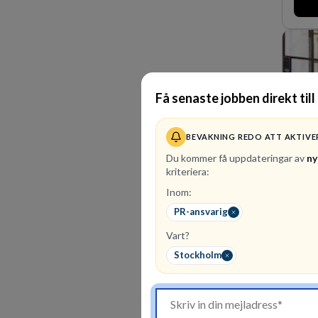
man e
förvär
den s
Lastv
orter 
Få senaste jobben direkt till
BEVAKNING REDO ATT AKTIVE
Du kommer få uppdateringar av
ny
kriteriera:
Inom:
1
ledi
PR-ansvarig
Kommu
Vart?
utifr
föret
Stockholm
finans