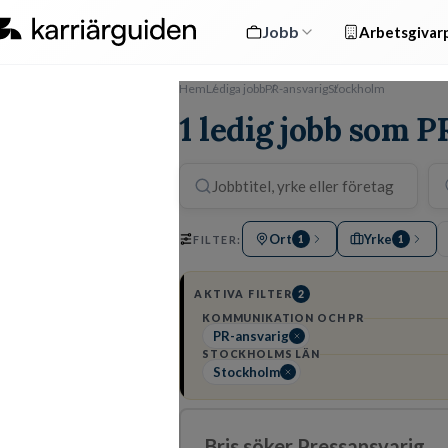
Jobb
Arbetsgivarp
Hem
Lediga jobb
PR-ansvarig
Stockholm
1 ledig jobb som 
Ort
Yrke
FILTER:
1
1
AKTIVA FILTER
2
KOMMUNIKATION OCH PR
PR-ansvarig
STOCKHOLMS LÄN
Stockholm
Bris söker Pressansvarig