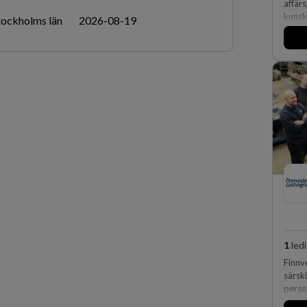
affär
kunsk
tockholms län
2026-08-19
expert
markn
oss f
skydd
företa
1
ledi
Finnv
särsk
perso
huvud