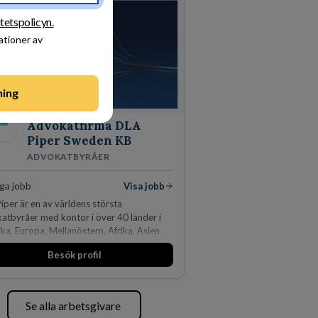
itetspolicyn.
ationer av
ning
Advokatfirma DLA
Piper Sweden KB
ADVOKATBYRÅER
ga jobb
Visa jobb
iper är en av världens största
atbyråer med kontor i över 40 länder i
ka, Europa, Mellanöstern, Afrika, Asien
ceanien. Vi är specialister inom
Besök profil
sjuridikens alla områden och vi har några
rldens ledande bolag som klienter. Med
n 450 jurister på fem kontor i Stockholm,
hamn, Århus, Oslo och Helsingfors kan vi
Se alla arbetsgivare
A Piper erbjuda våra klienter en unik,