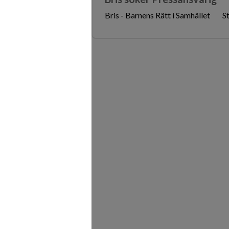
Bris - Barnens Rätt i Samhället
S