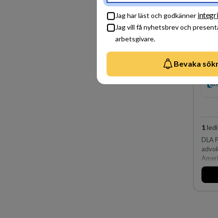
integr
Jag har läst och godkänner
Jag vill få nyhetsbrev och present
arbetsgivare.
Bevaka sök
1
ledi
DLA P
advok
Ameri
och O
affär
av vä
fler ä
Köpen
på DL