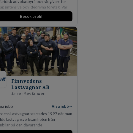
sjuridisk advokatbyrå och rådgivare för
apsintensiva och idédrivna företag. Vår
is inom IP-tillgångar har gett oss en
Besök profil
adsledande position. Våra klienter väljer
ör den kompetens som krävs för att
a, utveckla och kommersialisera
gets viktigaste tillgångar.
Finnvedens
Lastvagnar AB
ÅTERFÖRSÄLJARE
ga jobb
Visa jobb
edens Lastvagnar startades 1997 när man
ilde lastvagnsverksamheten från
nbilar på den dåvarande
anläggningen i Värnamo. Sedan dess har