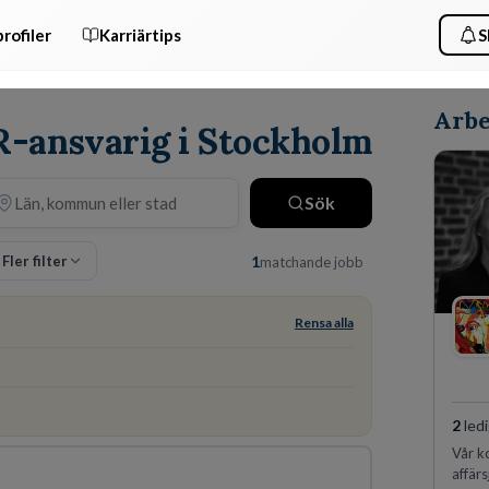
rofiler
Karriärtips
S
Arbe
PR-ansvarig i Stockholm
Sök
Fler filter
1
matchande jobb
Rensa alla
2
ledi
Vår k
affärs