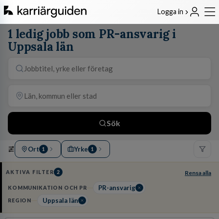
Logga in
1 ledig jobb som PR-ansvarig i
Uppsala län
Sök
Ort
Yrke
1
1
AKTIVA FILTER
2
Rensa alla
PR-ansvarig
KOMMUNIKATION OCH PR
Uppsala län
REGION