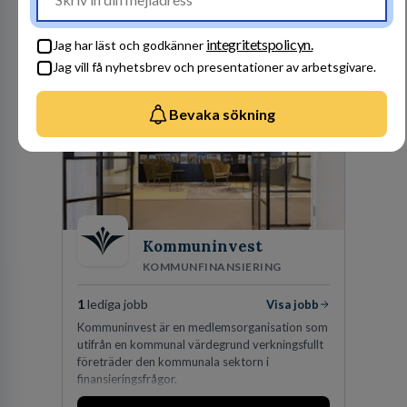
effektiva och förnybara energikällor för
en hållbar framtid. För att lyckas behöver vi bli
fler medarbetare som vill göra skillnad.
integritetspolicyn.
Jag har läst och godkänner
Besök profil
Jag vill få nyhetsbrev och presentationer av arbetsgivare.
Bevaka sökning
Kommuninvest
KOMMUNFINANSIERING
1
lediga jobb
Visa jobb
Kommuninvest är en medlemsorganisation som
utifrån en kommunal värdegrund verkningsfullt
företräder den kommunala sektorn i
finansieringsfrågor.