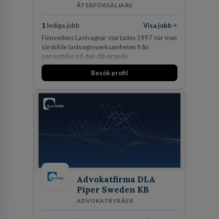
ÅTERFÖRSÄLJARE
1
lediga jobb
Visa jobb
Finnvedens Lastvagnar startades 1997 när man
särskilde lastvagnsverksamheten från
personbilar på den dåvarande
huvudanläggningen i Värnamo. Sedan dess har
Besök profil
man expanderat kraftigt genom ett antal
förvärv i närliggande distrikt.Idag är bolaget
den största privata återförsäljaren av Volvo
Lastvagnar och finns representerade på 20
orter i södra Sverige.
Advokatfirma DLA
Piper Sweden KB
ADVOKATBYRÅER