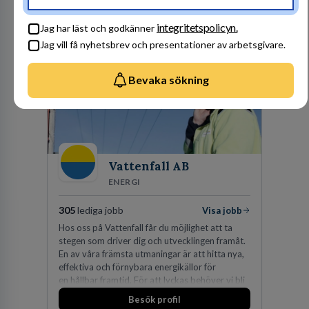
Besök profil
integritetspolicyn.
Jag har läst och godkänner
Jag vill få nyhetsbrev och presentationer av arbetsgivare.
Bevaka sökning
Vattenfall AB
ENERGI
305
lediga jobb
Visa jobb
Hos oss på Vattenfall får du möjlighet att ta
stegen som driver dig och utvecklingen framåt.
En av våra främsta utmaningar är att hitta nya,
effektiva och förnybara energikällor för
en hållbar framtid. För att lyckas behöver vi bli
fler medarbetare som vill göra skillnad.
Besök profil