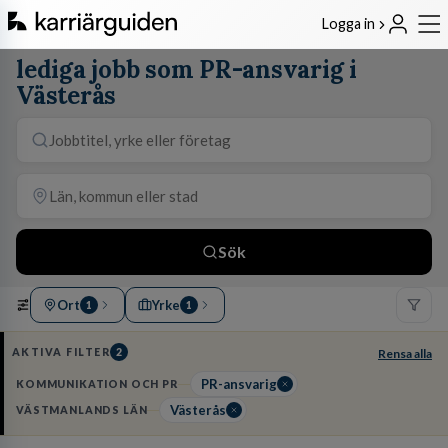
Logga in
lediga jobb som PR-ansvarig i
Västerås
Sök
Ort
Yrke
1
1
AKTIVA FILTER
2
Rensa alla
PR-ansvarig
KOMMUNIKATION OCH PR
Västerås
VÄSTMANLANDS LÄN