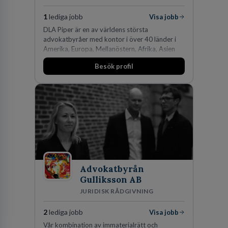
1
lediga jobb
Visa jobb
DLA Piper är en av världens största
advokatbyråer med kontor i över 40 länder i
Amerika, Europa, Mellanöstern, Afrika, Asien
och Oceanien. Vi är specialister inom
Besök profil
affärsjuridikens alla områden och vi har några
av världens ledande bolag som klienter. Med
fler än 450 jurister på fem kontor i Stockholm,
Köpenhamn, Århus, Oslo och Helsingfors kan vi
på DLA Piper erbjuda våra klienter en unik,
effektiv och gränsöverskridande nordisk
expertis. På vårt kontor i centrala Stockholm är
vi idag drygt 240 medarbetare.
Advokatbyrån
Gulliksson AB
JURIDISK RÅDGIVNING
2
lediga jobb
Visa jobb
Vår kombination av immaterialrätt och