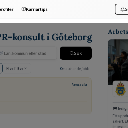
rofiler
Karriärtips
S
Arbets
PR-konsult i Göteborg
Sök
Fler filter
0
matchande jobb
Rensa alla
99
ledig
Ett uppdr
säkert. E
imorgon 