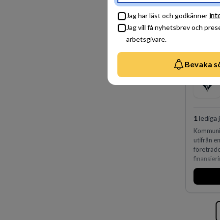
skydda, 
företaget
int
Jag har läst och godkänner
Jag vill få nyhetsbrev och pres
arbetsgivare.
Bevaka s
1
lediga 
Kommunin
utifrån 
företräd
finansier