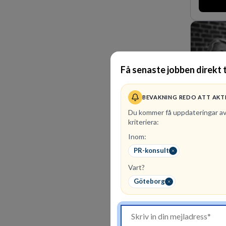
man expa
förvärv i
den störs
Lastvagn
orter i s
Få senaste jobben direkt ti
BEVAKNING REDO ATT AKT
Du kommer få uppdateringar a
kriteriera:
Inom:
2
lediga 
PR-konsult
Vår komb
Vart?
affärsjur
affärsjur
Göteborg
kunskapsi
expertis 
marknadsl
oss för 