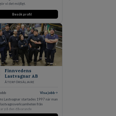
gör vi det möjligt.
Besök profil
Finnvedens
Lastvagnar AB
ÅTERFÖRSÄLJARE
jobb
Visa jobb
ns Lastvagnar startades 1997 när man
e lastvagnsverksamheten från
lar på den dåvarande
äggningen i Värnamo. Sedan dess har