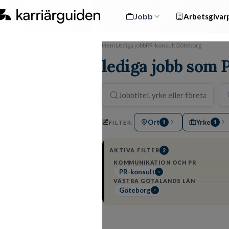
Jobb
Arbetsgivarp
Hem
Lediga jobb
PR-konsult
Göteborg
lediga jobb som 
Ort
Yrke
FILTER:
1
1
AKTIVA FILTER
2
KOMMUNIKATION OCH PR
PR-konsult
VÄSTRA GÖTALANDS LÄN
Göteborg