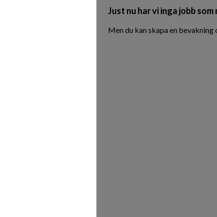
Just nu har vi inga jobb som
Men du kan skapa en bevakning oc