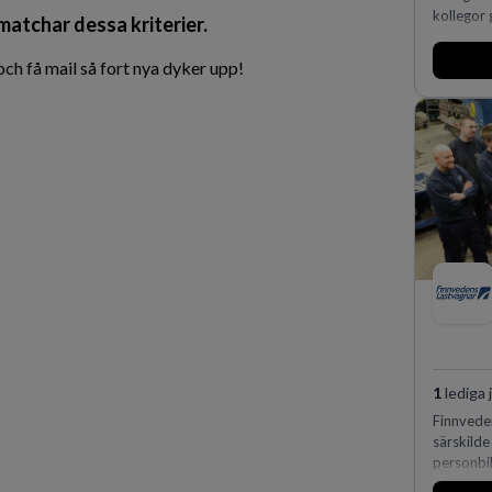
kollegor 
 matchar dessa kriterier.
h få mail så fort nya dyker upp!
1
lediga 
Finnvede
särskild
personbi
huvudanl