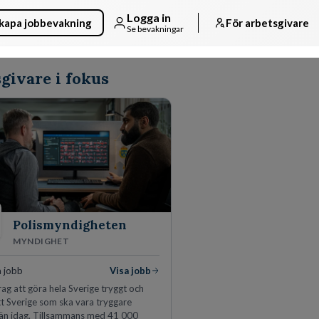
Logga in
kapa jobbevakning
För arbetsgivare
Se bevakningar
givare i fokus
Polismyndigheten
MYNDIGHET
a jobb
Visa jobb
ag att göra hela Sverige tryggt och
tt Sverige som ska vara tryggare
än idag. Tillsammans med 41 000