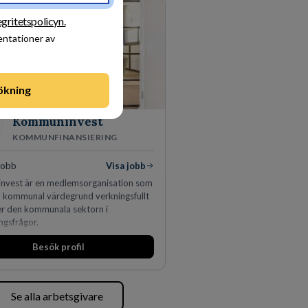
utveckla och kommersialisera
s viktigaste tillgångar.
egritetspolicyn.
entationer av
ökning
Kommuninvest
KOMMUNFINANSIERING
jobb
Visa jobb
vest är en medlemsorganisation som
en kommunal värdegrund verkningsfullt
er den kommunala sektorn i
ingsfrågor.
Besök profil
Se alla arbetsgivare