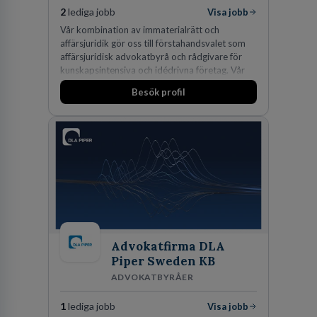
2
lediga jobb
Visa jobb
Vår kombination av immaterialrätt och
affärsjuridik gör oss till förstahandsvalet som
affärsjuridisk advokatbyrå och rådgivare för
kunskapsintensiva och idédrivna företag. Vår
expertis inom IP-tillgångar har gett oss en
Besök profil
marknadsledande position. Våra klienter väljer
oss för den kompetens som krävs för att
skydda, utveckla och kommersialisera
företagets viktigaste tillgångar.
Advokatfirma DLA
Piper Sweden KB
ADVOKATBYRÅER
1
lediga jobb
Visa jobb