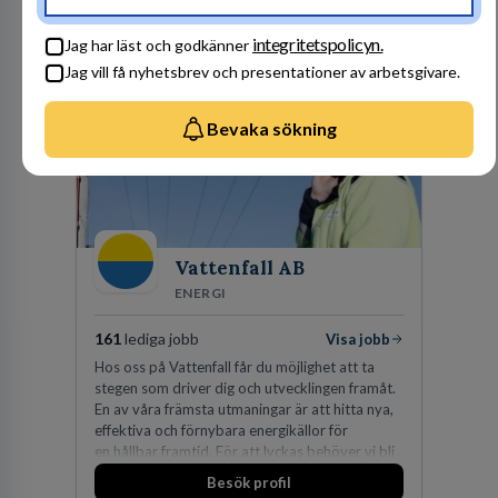
personbilar på den dåvarande
huvudanläggningen i Värnamo. Sedan dess har
Besök profil
integritetspolicyn.
man expanderat kraftigt genom ett antal
Jag har läst och godkänner
förvärv i närliggande distrikt.Idag är bolaget
Jag vill få nyhetsbrev och presentationer av arbetsgivare.
den största privata återförsäljaren av Volvo
Lastvagnar och finns representerade på 20
orter i södra Sverige.
Bevaka sökning
Vattenfall AB
ENERGI
161
lediga jobb
Visa jobb
Hos oss på Vattenfall får du möjlighet att ta
stegen som driver dig och utvecklingen framåt.
En av våra främsta utmaningar är att hitta nya,
effektiva och förnybara energikällor för
en hållbar framtid. För att lyckas behöver vi bli
fler medarbetare som vill göra skillnad.
Besök profil