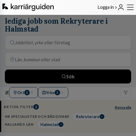
Logga in
lediga jobb som Rekryterare i
Halmstad
Sök
Ort
Yrke
1
1
AKTIVA FILTER
2
Rensa alla
Rekryterare
HR SPECIALISTER OCH RÅDGIVARE
Halmstad
HALLANDS LÄN