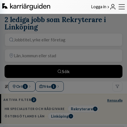
Logga in
2 lediga jobb som Rekryterare i
Linköping
Sök
Ort
Yrke
1
1
AKTIVA FILTER
2
Rensa alla
Rekryterare
HR SPECIALISTER OCH RÅDGIVARE
Linköping
ÖSTERGÖTLANDS LÄN