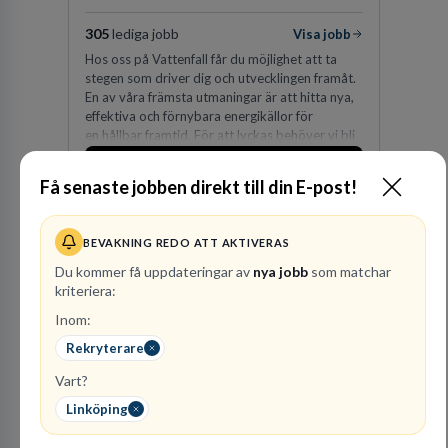
305
lediga jobb
Visa jobb
Hos oss på Vattenfall får du möjlighet att ta
stegen som driver dig och utvecklingen framåt.
En av våra främsta utmaningar är att hitta nya,
effektiva och förnybara energikällor för
en hållbar framtid. För att lyckas behöver vi bli
fler medarbetare som vill göra skillnad.
Besök profil
Få senaste jobben direkt till din E-post!
BEVAKNING REDO ATT AKTIVERAS
Du kommer få uppdateringar av
nya jobb
som matchar
kriteriera:
Inom:
Rekryterare
Advokatfirma DLA
Vart?
Piper Sweden KB
Linköping
ADVOKATBYRÅER