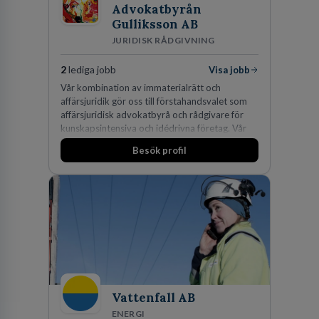
Advokatbyrån
Gulliksson AB
JURIDISK RÅDGIVNING
2
lediga jobb
Visa jobb
Vår kombination av immaterialrätt och
affärsjuridik gör oss till förstahandsvalet som
affärsjuridisk advokatbyrå och rådgivare för
kunskapsintensiva och idédrivna företag. Vår
expertis inom IP-tillgångar har gett oss en
Besök profil
marknadsledande position. Våra klienter väljer
oss för den kompetens som krävs för att
skydda, utveckla och kommersialisera
företagets viktigaste tillgångar.
Vattenfall AB
ENERGI