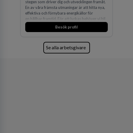
stegen som driver dig och utvecklingen framåt.
En av våra främsta utmaningar är att hitta nya,
effektiva och förnybara energikällor för
en hållbar framtid. För att lyckas behöver vi bli
fler medarbetare som vill göra skillnad.
Besök profil
Se alla arbetsgivare