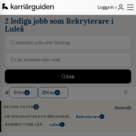
Logga in
2 lediga jobb som Rekryterare i
Luleå
Sök
Ort
Yrke
1
1
AKTIVA FILTER
2
Rensa alla
Rekryterare
HR SPECIALISTER OCH RÅDGIVARE
Luleå
NORRBOTTENS LÄN