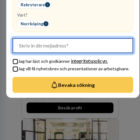
företagets viktigaste tillgångar.
Rekryterare
Vart?
Norrköping
Finnvedens
Lastvagnar AB
integritetspolicyn.
Jag har läst och godkänner
ÅTERFÖRSÄLJARE
Jag vill få nyhetsbrev och presentationer av arbetsgivare.
1
lediga jobb
Visa jobb
Bevaka sökning
Finnvedens Lastvagnar startades 1997 när man
särskilde lastvagnsverksamheten från
personbilar på den dåvarande
huvudanläggningen i Värnamo. Sedan dess har
Besök profil
man expanderat kraftigt genom ett antal
förvärv i närliggande distrikt.Idag är bolaget
den största privata återförsäljaren av Volvo
Lastvagnar och finns representerade på 20
orter i södra Sverige.