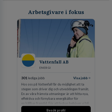
Arbetsgivare i fokus
Vattenfall AB
ENERGI
301
lediga jobb
Visa jobb
Hos oss på Vattenfall får du möjlighet att ta
stegen som driver dig och utvecklingen framåt.
En av våra främsta utmaningar är att hitta nya,
effektiva och förnybara energikällor för
en hållbar framtid. För att lyckas behöver vi bli
fler medarbetare som vill göra skillnad.
Besök profil