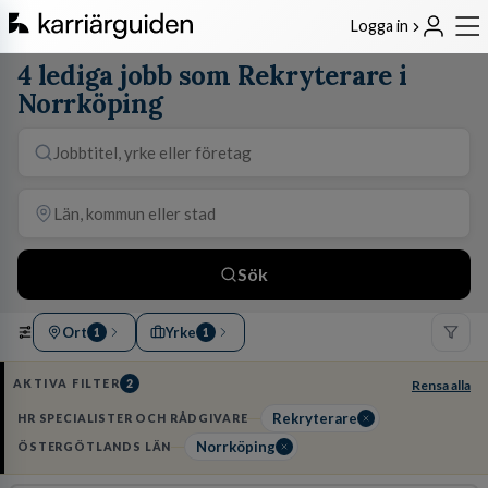
Logga in
4 lediga jobb som Rekryterare i
Norrköping
Sök
Ort
Yrke
1
1
AKTIVA FILTER
2
Rensa alla
Rekryterare
HR SPECIALISTER OCH RÅDGIVARE
Norrköping
ÖSTERGÖTLANDS LÄN