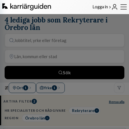
Logga in
4 lediga jobb som Rekryterare i
Örebro län
Sök
Ort
Yrke
1
1
AKTIVA FILTER
2
Rensa alla
Rekryterare
HR SPECIALISTER OCH RÅDGIVARE
Örebro län
REGION