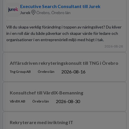
Executive Search Consultant till Jurek
Jurek
Örebro, Örebro län
Vill du skapa verklig förändring i toppen av näringslivet? Du kliver
in i en roll där du både påverkar och skapar värde för ledare och
organisationer i en entreprenöriell miljö med högt i tak.
2026-08-28
Affärsdriven rekryteringskonsult till TNG i Örebro
2026-08-16
Tng Group AB
Örebro län
Konsultchef till VårdIX-Bemanning
2026-08-30
VårdIX AB
Örebro län
Rekryterare med inriktning IT