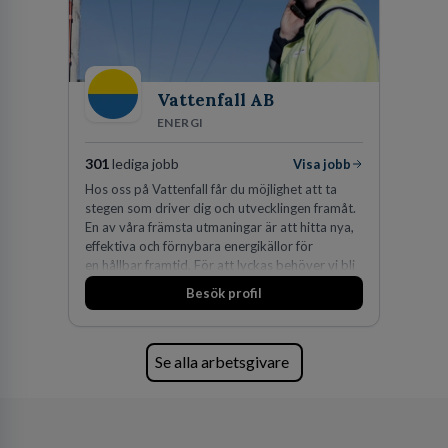
Vattenfall AB
ENERGI
301
lediga jobb
Visa jobb
Hos oss på Vattenfall får du möjlighet att ta
stegen som driver dig och utvecklingen framåt.
En av våra främsta utmaningar är att hitta nya,
effektiva och förnybara energikällor för
en hållbar framtid. För att lyckas behöver vi bli
fler medarbetare som vill göra skillnad.
Besök profil
Se alla arbetsgivare