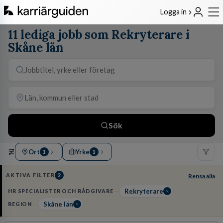
Logga in
11 lediga jobb som Rekryterare i
Skåne län
Sök
Ort
Yrke
1
1
AKTIVA FILTER
2
Rensa alla
Rekryterare
HR SPECIALISTER OCH RÅDGIVARE
Skåne län
REGION