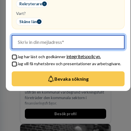
förvärv i närliggande distrikt.Idag är bolaget
Rekryterare
den största privata återförsäljaren av Volvo
Vart?
Lastvagnar och finns representerade på 20
orter i södra Sverige.
Skåne län
integritetspolicyn.
Jag har läst och godkänner
Kommuninvest
Jag vill få nyhetsbrev och presentationer av arbetsgivare.
KOMMUNFINANSIERING
Bevaka sökning
1
lediga jobb
Visa jobb
Kommuninvest är en medlemsorganisation som
utifrån en kommunal värdegrund verkningsfullt
företräder den kommunala sektorn i
finansieringsfrågor.
Besök profil