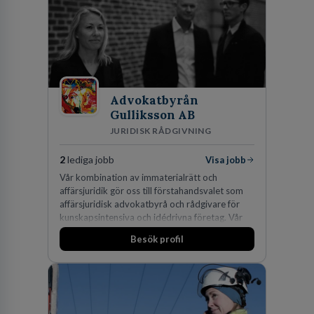
Advokatbyrån
Gulliksson AB
JURIDISK RÅDGIVNING
2
lediga jobb
Visa jobb
Vår kombination av immaterialrätt och
affärsjuridik gör oss till förstahandsvalet som
affärsjuridisk advokatbyrå och rådgivare för
kunskapsintensiva och idédrivna företag. Vår
expertis inom IP-tillgångar har gett oss en
Besök profil
marknadsledande position. Våra klienter väljer
oss för den kompetens som krävs för att
skydda, utveckla och kommersialisera
företagets viktigaste tillgångar.