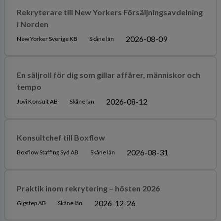
Rekryterare till New Yorkers Försäljningsavdelning
i Norden
2026-08-09
New Yorker Sverige KB
Skåne län
En säljroll för dig som gillar affärer, människor och
tempo
2026-08-12
Jovi Konsult AB
Skåne län
Konsultchef till Boxflow
2026-08-31
Boxflow Staffing Syd AB
Skåne län
Praktik inom rekrytering – hösten 2026
2026-12-26
Gigstep AB
Skåne län