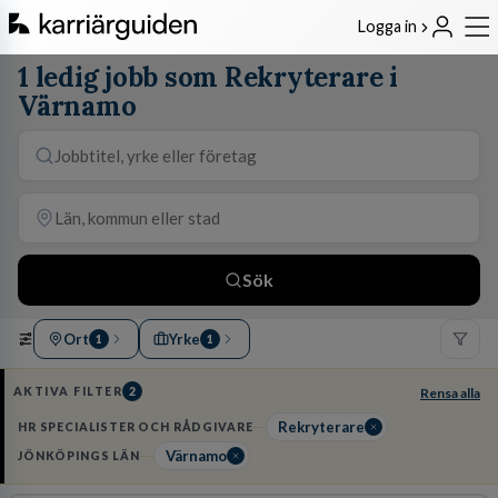
Logga in
1 ledig jobb som Rekryterare i
Värnamo
Sök
Ort
Yrke
1
1
AKTIVA FILTER
2
Rensa alla
Rekryterare
HR SPECIALISTER OCH RÅDGIVARE
Värnamo
JÖNKÖPINGS LÄN