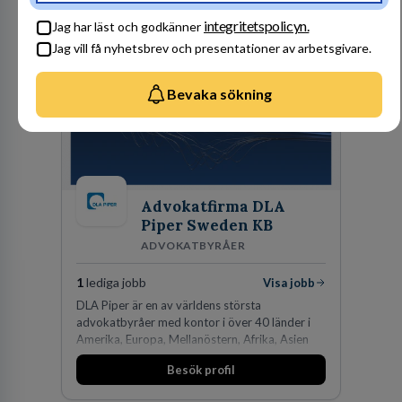
Besök profil
integritetspolicyn.
Jag har läst och godkänner
Jag vill få nyhetsbrev och presentationer av arbetsgivare.
Bevaka sökning
Advokatfirma DLA
Piper Sweden KB
ADVOKATBYRÅER
1
lediga jobb
Visa jobb
DLA Piper är en av världens största
advokatbyråer med kontor i över 40 länder i
Amerika, Europa, Mellanöstern, Afrika, Asien
och Oceanien. Vi är specialister inom
Besök profil
affärsjuridikens alla områden och vi har några
av världens ledande bolag som klienter. Med