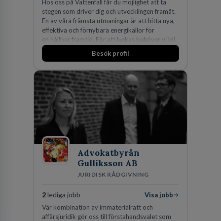
Hos oss på Vattenfall får du möjlighet att ta
stegen som driver dig och utvecklingen framåt.
En av våra främsta utmaningar är att hitta nya,
effektiva och förnybara energikällor för
en hållbar framtid. För att lyckas behöver vi bli
fler medarbetare som vill göra skillnad.
Besök profil
Advokatbyrån
Gulliksson AB
JURIDISK RÅDGIVNING
2
lediga jobb
Visa jobb
Vår kombination av immaterialrätt och
affärsjuridik gör oss till förstahandsvalet som