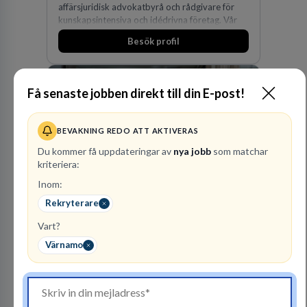
affärsjuridisk advokatbyrå och rådgivare för
kunskapsintensiva och idédrivna företag. Vår
expertis inom IP-tillgångar har gett oss en
Besök profil
marknadsledande position. Våra klienter väljer
oss för den kompetens som krävs för att
skydda, utveckla och kommersialisera
företagets viktigaste tillgångar.
Få senaste jobben direkt till din E-post!
BEVAKNING REDO ATT AKTIVERAS
Du kommer få uppdateringar av
nya jobb
som matchar
kriteriera:
Inom:
Polismyndigheten
MYNDIGHET
Rekryterare
Vart?
100
lediga jobb
Visa jobb
Värnamo
Ett uppdrag att göra hela Sverige tryggt och
säkert. Ett Sverige som ska vara tryggare
imorgon än idag. Tillsammans med 41 000
kollegor gör vi det möjligt.