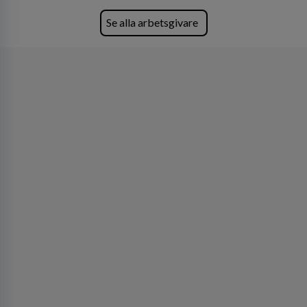
fler än 450 jurister på fem kontor i Stockholm,
Köpenhamn, Århus, Oslo och Helsingfors kan vi
Se alla arbetsgivare
på DLA Piper erbjuda våra klienter en unik,
effektiv och gränsöverskridande nordisk
expertis. På vårt kontor i centrala Stockholm är
vi idag drygt 240 medarbetare.