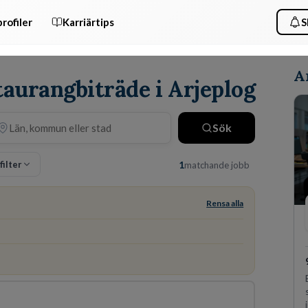
rofiler
Karriärtips
S
A
taurangbiträde i Arjeplog
Sök
filter
1
matchande jobb
Rensa alla