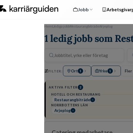
Jobb
Arbetsgivarp
Hem
Lediga jobb
Restaurangbiträde
Arjeplog
1 ledig jobb som Res
Ort
Yrke
Fler 
FILTER:
1
1
AKTIVA FILTER
2
HOTELL OCH RESTAURANG
Restaurangbiträde
NORRBOTTENS LÄN
Arjeplog
Catering medarbetare