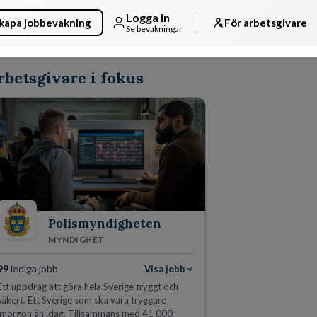
Logga in
kapa jobbevakning
För arbetsgivare
Se bevakningar
rbetsgivare i fokus
Polismyndigheten
MYNDIGHET
99
lediga jobb
Visa jobb
Ett uppdrag att göra hela Sverige tryggt och
säkert. Ett Sverige som ska vara tryggare
imorgon än idag. Tillsammans med 41 000