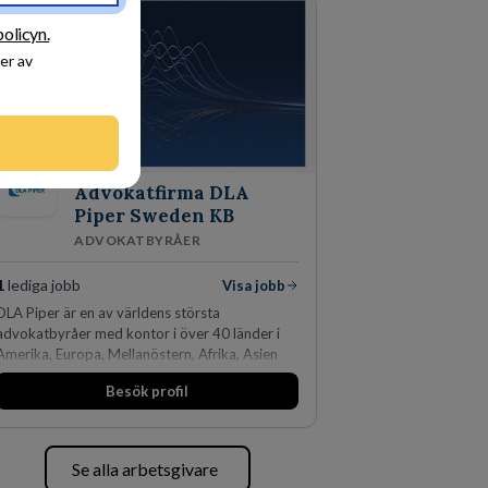
policyn.
er av
Advokatfirma DLA
Piper Sweden KB
ADVOKATBYRÅER
1
lediga jobb
Visa jobb
DLA Piper är en av världens största
advokatbyråer med kontor i över 40 länder i
Amerika, Europa, Mellanöstern, Afrika, Asien
och Oceanien. Vi är specialister inom
Besök profil
affärsjuridikens alla områden och vi har några
av världens ledande bolag som klienter. Med
fler än 450 jurister på fem kontor i Stockholm,
Köpenhamn, Århus, Oslo och Helsingfors kan vi
Se alla arbetsgivare
på DLA Piper erbjuda våra klienter en unik,