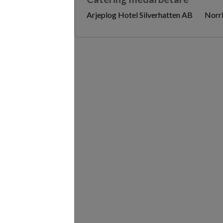
Arjeplog Hotel Silverhatten AB
Norr