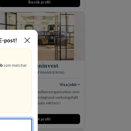
Besök profil
 E-post!
bb
som matchar
Kommuninvest
KOMMUNFINANSIERING
1
lediga jobb
Visa jobb
Kommuninvest är en medlemsorganisation som
utifrån en kommunal värdegrund verkningsfullt
företräder den kommunala sektorn i
finansieringsfrågor.
Besök profil