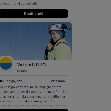
kollegor gör vi det möjligt.
Besök profil
Vattenfall AB
ENERGI
301
lediga jobb
Visa jobb
Hos oss på Vattenfall får du möjlighet att ta
stegen som driver dig och utvecklingen framåt.
En av våra främsta utmaningar är att hitta nya,
effektiva och förnybara energikällor för
en hållbar framtid. För att lyckas behöver vi bli
fler medarbetare som vill göra skillnad.