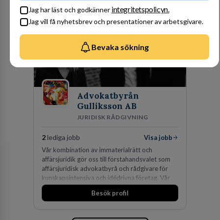
integritetspolicyn.
Jag har läst och godkänner
Jag vill få nyhetsbrev och presentationer av arbetsgivare.
Bevaka sökning
Advokatbyrån
Gulliksson AB
JURIDISK RÅDGIVNING
2
lediga jobb
Visa jobb
Vår kombination av immaterialrätt och
affärsjuridik gör oss till förstahandsvalet som
affärsjuridisk advokatbyrå och rådgivare för
kunskapsintensiva och idédrivna företag. Vår
expertis inom IP-tillgångar har gett oss en
Besök profil
marknadsledande position. Våra klienter väljer
oss för den kompetens som krävs för att
skydda, utveckla och kommersialisera