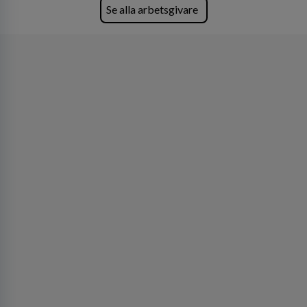
företagets viktigaste tillgångar.
Se alla arbetsgivare