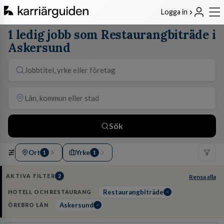
Logga in
1 ledig jobb som Restaurangbiträde i
Askersund
Sök
Ort
Yrke
1
1
AKTIVA FILTER
2
Rensa alla
Restaurangbiträde
HOTELL OCH RESTAURANG
Askersund
ÖREBRO LÄN