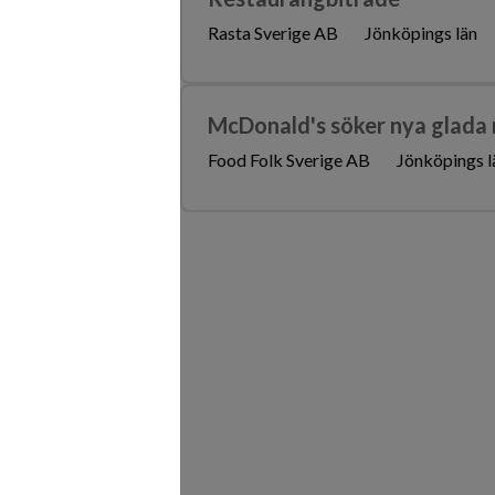
Rasta Sverige AB
Jönköpings län
McDonald's söker nya glada
Food Folk Sverige AB
Jönköpings l