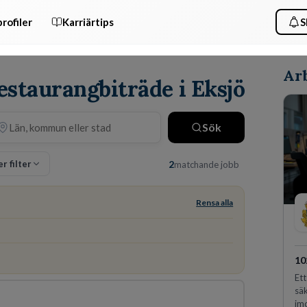
rofiler
Karriärtips
S
Arb
estaurangbiträde i Eksjö
Sök
er filter
2
matchande jobb
Rensa alla
10
Ett
säk
im