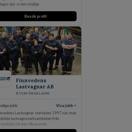
legor gör vi det möjligt.
Besök profil
Finnvedens
Lastvagnar AB
ÅTERFÖRSÄLJARE
ediga jobb
Visa jobb
nnvedens Lastvagnar startades 1997 när man
rskilde lastvagnsverksamheten från
rsonbilar på den dåvarande
vudanläggningen i Värnamo. Sedan dess har