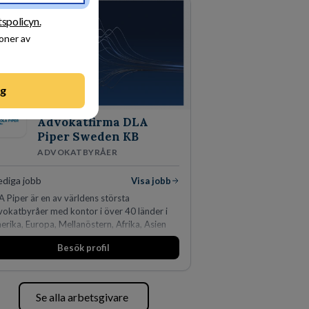
tspolicyn.
ioner av
ng
Advokatfirma DLA
Piper Sweden KB
ADVOKATBYRÅER
ediga jobb
Visa jobb
 Piper är en av världens största
vokatbyråer med kontor i över 40 länder i
rika, Europa, Mellanöstern, Afrika, Asien
 Oceanien. Vi är specialister inom
Besök profil
ärsjuridikens alla områden och vi har några
 världens ledande bolag som klienter. Med
r än 450 jurister på fem kontor i Stockholm,
penhamn, Århus, Oslo och Helsingfors kan vi
Se alla arbetsgivare
DLA Piper erbjuda våra klienter en unik,