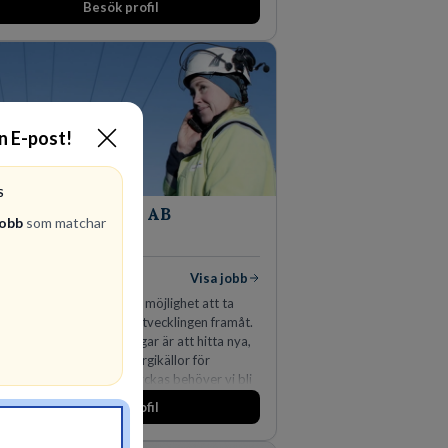
Besök profil
n expanderat kraftigt genom ett antal
värv i närliggande distrikt.Idag är bolaget
 största privata återförsäljaren av Volvo
stvagnar och finns representerade på 20
er i södra Sverige.
in E-post!
S
Vattenfall AB
jobb
som matchar
ENERGI
1
lediga jobb
Visa jobb
 oss på Vattenfall får du möjlighet att ta
gen som driver dig och utvecklingen framåt.
av våra främsta utmaningar är att hitta nya,
ektiva och förnybara energikällor för
hållbar framtid. För att lyckas behöver vi bli
r medarbetare som vill göra skillnad.
Besök profil