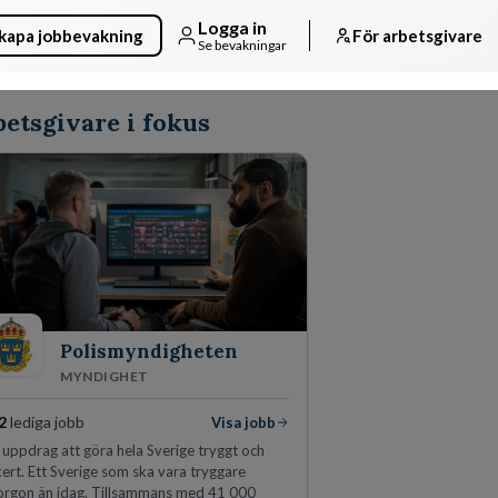
Logga in
kapa jobbevakning
För arbetsgivare
Se bevakningar
etsgivare i fokus
Polismyndigheten
MYNDIGHET
2
lediga jobb
Visa jobb
 uppdrag att göra hela Sverige tryggt och
ert. Ett Sverige som ska vara tryggare
orgon än idag. Tillsammans med 41 000