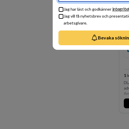
integrite
Jag har läst och godkänner
Jag vill få nyhetsbrev och presentat
arbetsgivare.
Bevaka sökni
1
l
DLA
ad
Ame
och
aff
av
fle
Kö
på 