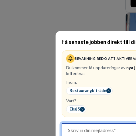
ma
för
den
La
ort
Få senaste jobben direkt till d
BEVAKNING REDO ATT AKTIVERA
Du kommer få uppdateringar av
nya 
kriteriera:
Inom:
30
Restaurangbiträde
Hos
ste
Vart?
En 
Eksjö
eff
en 
fle