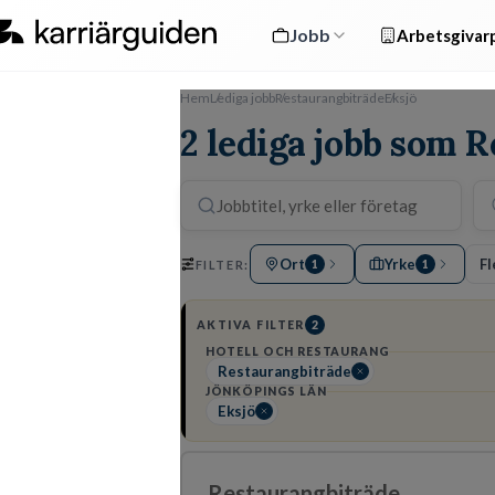
Jobb
Arbetsgivarp
Hem
Lediga jobb
Restaurangbiträde
Eksjö
2 lediga jobb som R
Ort
Yrke
Fl
FILTER:
1
1
AKTIVA FILTER
2
HOTELL OCH RESTAURANG
Restaurangbiträde
JÖNKÖPINGS LÄN
Eksjö
Restaurangbiträde