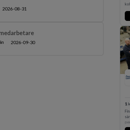
kol
2026-08-31
 medarbetare
än
2026-09-30
1
l
Fi
sä
pe
hu