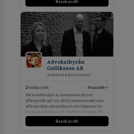
Besök profil
Advokatbyrån
Gulliksson AB
JURIDISK RÅDGIVNING
2
lediga jobb
Visa jobb
Vår kombination av immaterialrätt och
affärsjuridik gör oss till förstahandsvalet som
affärsjuridisk advokatbyrå och rådgivare för
kunskapsintensiva och idédrivna företag. Vår
expertis inom IP-tillgångar har gett oss en
Besök profil
marknadsledande position. Våra klienter väljer
oss för den kompetens som krävs för att