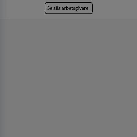
skydda, utveckla och kommersialisera
företagets viktigaste tillgångar.
Se alla arbetsgivare