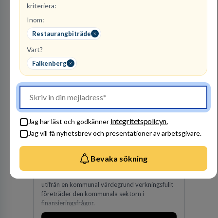
särskilde lastvagnsverksamheten från
kriteriera:
personbilar på den dåvarande
huvudanläggningen i Värnamo. Sedan dess har
Inom:
Besök profil
man expanderat kraftigt genom ett antal
Restaurangbiträde
förvärv i närliggande distrikt.Idag är bolaget
den största privata återförsäljaren av Volvo
Vart?
Lastvagnar och finns representerade på 20
Falkenberg
orter i södra Sverige.
integritetspolicyn.
Jag har läst och godkänner
Kommuninvest
Jag vill få nyhetsbrev och presentationer av arbetsgivare.
KOMMUNFINANSIERING
Bevaka sökning
1
lediga jobb
Visa jobb
Kommuninvest är en medlemsorganisation som
utifrån en kommunal värdegrund verkningsfullt
företräder den kommunala sektorn i
finansieringsfrågor.