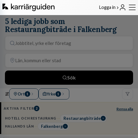
Logga in
5 lediga jobb som
Restaurangbiträde i Falkenberg
Sök
Ort
Yrke
1
1
AKTIVA FILTER
2
Rensa alla
Restaurangbiträde
HOTELL OCH RESTAURANG
Falkenberg
HALLANDS LÄN