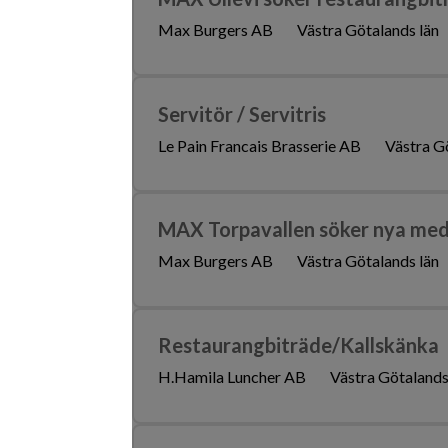
Max Burgers AB
Västra Götalands län
Servitör / Servitris
Le Pain Francais Brasserie AB
Västra G
MAX Torpavallen söker nya me
Max Burgers AB
Västra Götalands län
Restaurangbiträde/Kallskänka
H.Hamila Luncher AB
Västra Götalands