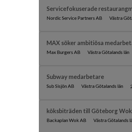
Servicefokuserade restaurang
Nordic Service Partners AB
Västra Göt
MAX söker ambitiösa medarbeta
Max Burgers AB
Västra Götalands län
Subway medarbetare
Sub Sisjön AB
Västra Götalands län
köksbiträden till Göteborg Wok
Backaplan Wok AB
Västra Götalands l