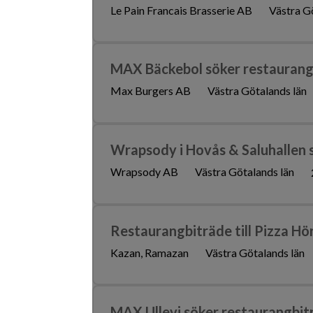
Le Pain Francais Brasserie AB
Västra G
MAX Bäckebol söker restaurangb
Max Burgers AB
Västra Götalands län
Wrapsody i Hovås & Saluhallen 
Wrapsody AB
Västra Götalands län
Restaurangbiträde till Pizza Hö
Kazan, Ramazan
Västra Götalands län
MAX Ullevi söker restaurangbit