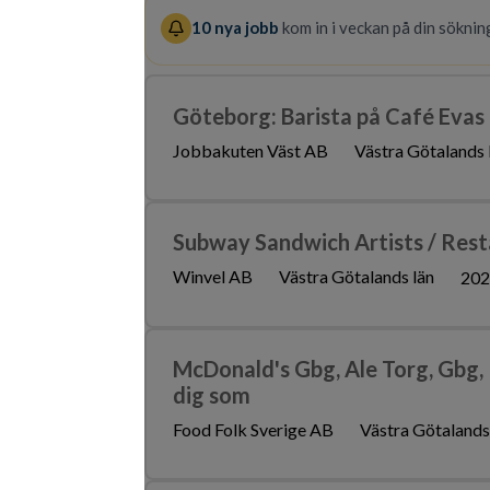
10
nya jobb
kom in i veckan på din sökning
Göteborg: Barista på Café Evas
Jobbakuten Väst AB
Västra Götalands 
Subway Sandwich Artists / Res
Winvel AB
Västra Götalands län
202
McDonald's Gbg, Ale Torg, Gbg,
dig som
Food Folk Sverige AB
Västra Götalands