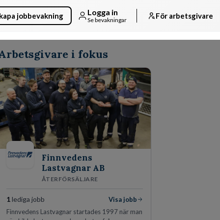
Logga in
kapa jobbevakning
För arbetsgivare
Se bevakningar
Arbetsgivare i fokus
Finnvedens
Lastvagnar AB
ÅTERFÖRSÄLJARE
1
lediga jobb
Visa jobb
Finnvedens Lastvagnar startades 1997 när man