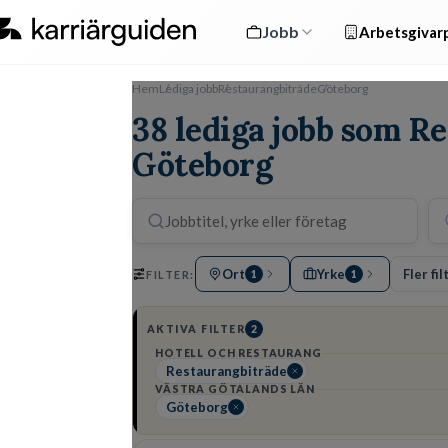
Jobb
Arbetsgivarp
Hem
Lediga jobb
Restaurangbiträde
Göteborg
38 lediga jobb som R
Göteborg
Ort
Yrke
Fler fil
FILTER:
1
1
AKTIVA FILTER
2
HOTELL OCH RESTAURANG
Restaurangbiträde
VÄSTRA GÖTALANDS LÄN
Göteborg