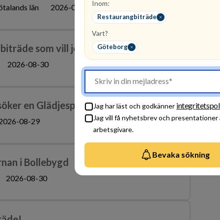
Inom:
ötalands län
2026-08-25
Restaurangbiträde
Vart?
iträde som vill jobba mycket
Göteborg
2026-08-30
söker en Glädjespridare
integritetspol
Jag har läst och godkänner
Jag vill få nyhetsbrev och presentationer
2026-08-29
arbetsgivare.
Bevaka sökning
rnan i Bollebygd
2026-08-30
räde!