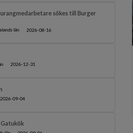
angmedarbetare sökes till Burger
alands län
2026-08-16
än
2026-12-31
n
2026-09-04
s Gatukök
s län
2026-09-06