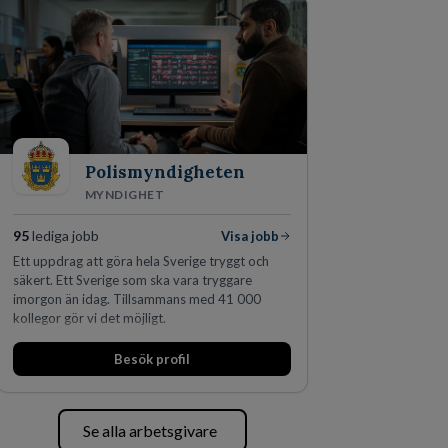
skydda, utveckla och kommersialisera
företagets viktigaste tillgångar.
Polismyndigheten
MYNDIGHET
95
lediga jobb
Visa jobb
Ett uppdrag att göra hela Sverige tryggt och
säkert. Ett Sverige som ska vara tryggare
imorgon än idag. Tillsammans med 41 000
kollegor gör vi det möjligt.
Besök profil
Se alla arbetsgivare