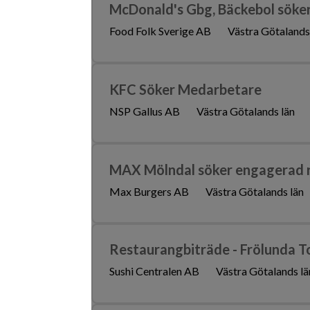
McDonald's Gbg, Bäckebol söker
Food Folk Sverige AB
Västra Götalands
KFC Söker Medarbetare
NSP Gallus AB
Västra Götalands län
MAX Mölndal söker engagerad 
Max Burgers AB
Västra Götalands län
Restaurangbiträde - Frölunda T
Sushi Centralen AB
Västra Götalands lä