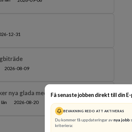
026-12-31
gbiträde
2026-08-09
ker nya glada medarbetare
Få senaste jobben direkt till din E
 län
2026-08-20
BEVAKNING REDO ATT AKTIVERAS
Du kommer få uppdateringar av
nya jobb
s
kriteriera: