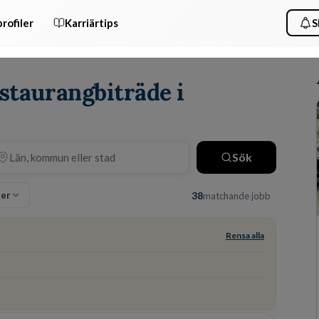
rofiler
Karriärtips
S
estaurangbiträde i
Sök
ter
38
matchande jobb
Rensa alla