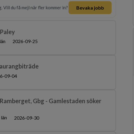
Bevaka jobb
. Vill du få mejl när fler kommer in?
 Paley
län
2026-09-25
taurangbiträde
6-09-04
 Ramberget, Gbg - Gamlestaden söker
 län
2026-09-30