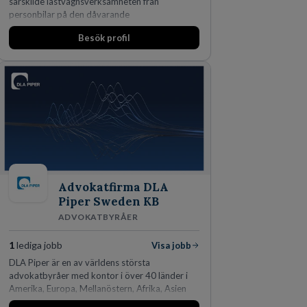
särskilde lastvagnsverksamheten från
personbilar på den dåvarande
huvudanläggningen i Värnamo. Sedan dess har
Besök profil
man expanderat kraftigt genom ett antal
förvärv i närliggande distrikt.Idag är bolaget
den största privata återförsäljaren av Volvo
Lastvagnar och finns representerade på 20
orter i södra Sverige.
Advokatfirma DLA
Piper Sweden KB
ADVOKATBYRÅER
1
lediga jobb
Visa jobb
DLA Piper är en av världens största
advokatbyråer med kontor i över 40 länder i
Amerika, Europa, Mellanöstern, Afrika, Asien
och Oceanien. Vi är specialister inom