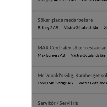
Söker glada medarbetare
B. King 2 AB
Västra Götalands län
2
MAX Centralen söker restauran
Max Burgers AB
Västra Götalands län
McDonald's Gbg, Ramberget sö
Food Folk Sverige AB
Västra Götalands
Servitör / Servitris