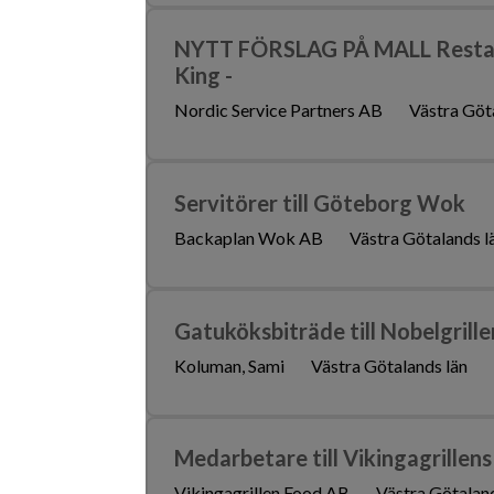
NYTT FÖRSLAG PÅ MALL Restaur
King -
Nordic Service Partners AB
Västra Göt
Servitörer till Göteborg Wok
Backaplan Wok AB
Västra Götalands l
Gatuköksbiträde till Nobelgrille
Koluman, Sami
Västra Götalands län
Medarbetare till Vikingagrillen
Vikingagrillen Food AB
Västra Götaland