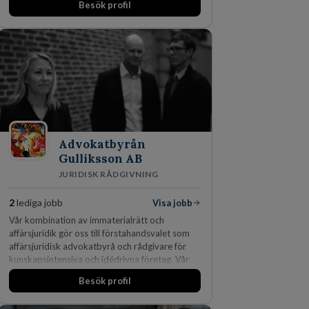
Besök profil
affärsjuridikens alla områden och vi har några
av världens ledande bolag som klienter. Med
fler än 450 jurister på fem kontor i Stockholm,
Köpenhamn, Århus, Oslo och Helsingfors kan vi
på DLA Piper erbjuda våra klienter en unik,
effektiv och gränsöverskridande nordisk
expertis. På vårt kontor i centrala Stockholm är
vi idag drygt 240 medarbetare.
Advokatbyrån
Gulliksson AB
JURIDISK RÅDGIVNING
2
lediga jobb
Visa jobb
Vår kombination av immaterialrätt och
affärsjuridik gör oss till förstahandsvalet som
affärsjuridisk advokatbyrå och rådgivare för
kunskapsintensiva och idédrivna företag. Vår
expertis inom IP-tillgångar har gett oss en
Besök profil
marknadsledande position. Våra klienter väljer
oss för den kompetens som krävs för att