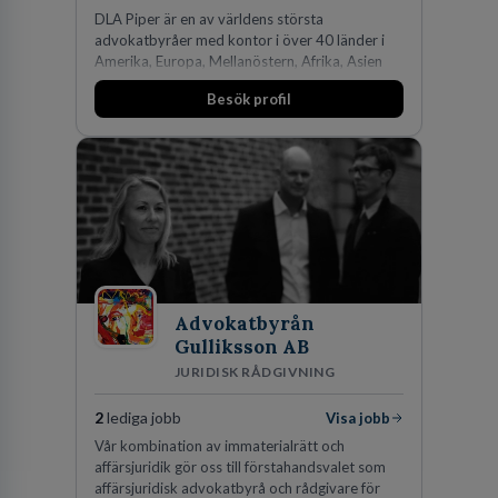
DLA Piper är en av världens största
advokatbyråer med kontor i över 40 länder i
Amerika, Europa, Mellanöstern, Afrika, Asien
och Oceanien. Vi är specialister inom
Besök profil
affärsjuridikens alla områden och vi har några
av världens ledande bolag som klienter. Med
fler än 450 jurister på fem kontor i Stockholm,
Köpenhamn, Århus, Oslo och Helsingfors kan vi
på DLA Piper erbjuda våra klienter en unik,
effektiv och gränsöverskridande nordisk
expertis. På vårt kontor i centrala Stockholm är
vi idag drygt 240 medarbetare.
Advokatbyrån
Gulliksson AB
JURIDISK RÅDGIVNING
2
lediga jobb
Visa jobb
Vår kombination av immaterialrätt och
affärsjuridik gör oss till förstahandsvalet som
affärsjuridisk advokatbyrå och rådgivare för