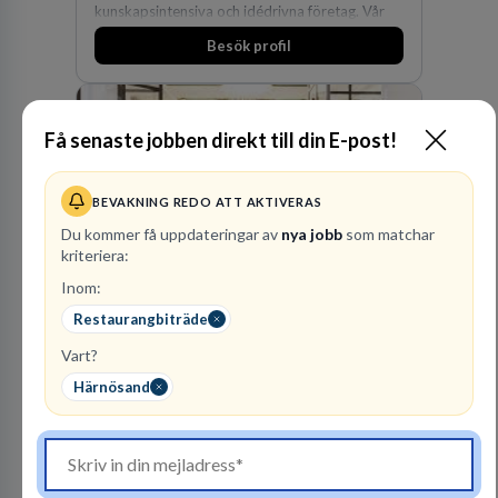
kunskapsintensiva och idédrivna företag. Vår
expertis inom IP-tillgångar har gett oss en
Besök profil
marknadsledande position. Våra klienter väljer
oss för den kompetens som krävs för att
skydda, utveckla och kommersialisera
företagets viktigaste tillgångar.
Få senaste jobben direkt till din E-post!
BEVAKNING REDO ATT AKTIVERAS
Du kommer få uppdateringar av
nya jobb
som matchar
kriteriera:
Kommuninvest
Inom:
KOMMUNFINANSIERING
Restaurangbiträde
Vart?
1
lediga jobb
Visa jobb
Härnösand
Kommuninvest är en medlemsorganisation som
utifrån en kommunal värdegrund verkningsfullt
företräder den kommunala sektorn i
finansieringsfrågor.
Besök profil