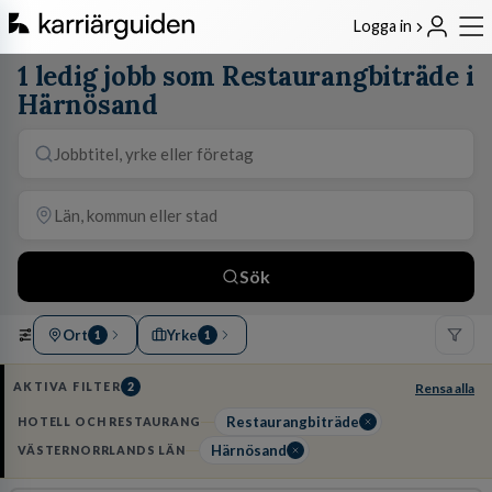
Logga in
1 ledig jobb som Restaurangbiträde i
Härnösand
Sök
Ort
Yrke
1
1
AKTIVA FILTER
2
Rensa alla
Restaurangbiträde
HOTELL OCH RESTAURANG
Härnösand
VÄSTERNORRLANDS LÄN