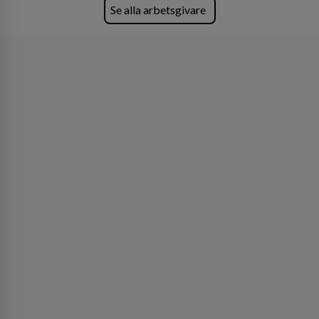
Lastvagnar och finns representerade på 20
Se alla arbetsgivare
orter i södra Sverige.