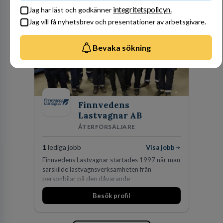
integritetspolicyn.
Jag har läst och godkänner
Jag vill få nyhetsbrev och presentationer av arbetsgivare.
Bevaka sökning
Finnvedens
Lastvagnar AB
ÅTERFÖRSÄLJARE
1
lediga jobb
Visa jobb
Finnvedens Lastvagnar startades 1997 när man
särskilde lastvagnsverksamheten från
personbilar på den dåvarande
huvudanläggningen i Värnamo. Sedan dess har
Besök profil
man expanderat kraftigt genom ett antal
förvärv i närliggande distrikt.Idag är bolaget
den största privata återförsäljaren av Volvo