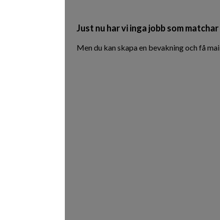
Just nu har vi inga jobb som matchar 
Men du kan skapa en bevakning och få mail