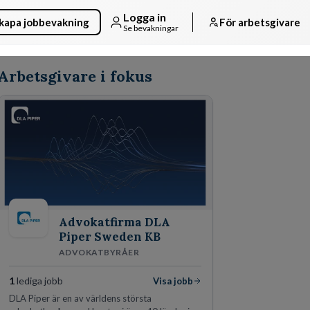
Logga in
kapa jobbevakning
För arbetsgivare
Se bevakningar
Arbetsgivare i fokus
Advokatfirma DLA
Piper Sweden KB
ADVOKATBYRÅER
1
lediga jobb
Visa jobb
DLA Piper är en av världens största