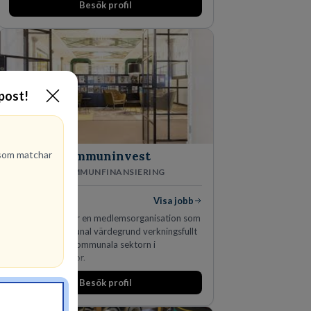
Besök profil
-post!
om matchar
Kommuninvest
KOMMUNFINANSIERING
1
lediga jobb
Visa jobb
Kommuninvest är en medlemsorganisation som
utifrån en kommunal värdegrund verkningsfullt
företräder den kommunala sektorn i
finansieringsfrågor.
Besök profil