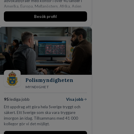
advokatbyråer med kontor i över 40 länder i
Amerika, Europa, Mellanöstern, Afrika, Asien
och Oceanien. Vi är specialister inom
Besök profil
affärsjuridikens alla områden och vi har några
av världens ledande bolag som klienter. Med
fler än 450 jurister på fem kontor i Stockholm,
Köpenhamn, Århus, Oslo och Helsingfors kan vi
på DLA Piper erbjuda våra klienter en unik,
effektiv och gränsöverskridande nordisk
expertis. På vårt kontor i centrala Stockholm är
vi idag drygt 240 medarbetare.
Polismyndigheten
MYNDIGHET
95
lediga jobb
Visa jobb
Ett uppdrag att göra hela Sverige tryggt och
säkert. Ett Sverige som ska vara tryggare
imorgon än idag. Tillsammans med 41 000
kollegor gör vi det möjligt.