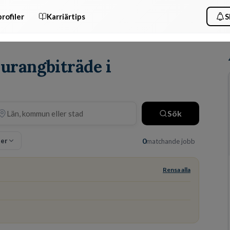
rofiler
Karriärtips
S
aurangbiträde i
Sök
ter
0
matchande jobb
Rensa alla