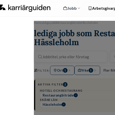
Jobb
Arbetsgivarp
Hem
Lediga jobb
Restaurangbiträde
Hässleholm
lediga jobb som Rest
Hässleholm
Ort
Yrke
Fler fil
FILTER:
1
1
AKTIVA FILTER
2
HOTELL OCH RESTAURANG
Restaurangbiträde
SKÅNE LÄN
Hässleholm