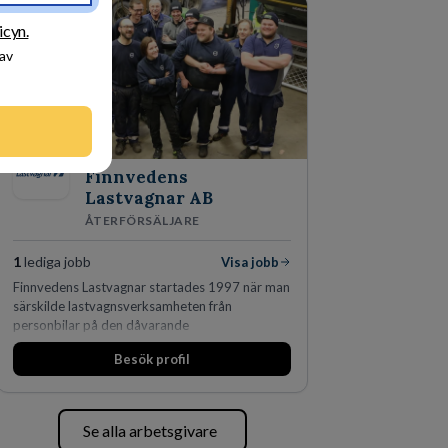
icyn.
 av
Finnvedens
Lastvagnar AB
ÅTERFÖRSÄLJARE
1
lediga jobb
Visa jobb
Finnvedens Lastvagnar startades 1997 när man
särskilde lastvagnsverksamheten från
personbilar på den dåvarande
huvudanläggningen i Värnamo. Sedan dess har
Besök profil
man expanderat kraftigt genom ett antal
förvärv i närliggande distrikt.Idag är bolaget
den största privata återförsäljaren av Volvo
Lastvagnar och finns representerade på 20
Se alla arbetsgivare
orter i södra Sverige.