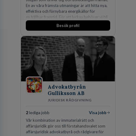
En av våra främsta utmaningar är att hitta nya,
effektiva och förnybara energikällor för
en hållbar framtid. För att lyckas behöver vi bli
fler medarbetare som vill göra skillnad.
Besök profil
Advokatbyrån
Gulliksson AB
JURIDISK RÅDGIVNING
2
lediga jobb
Visa jobb
Vår kombination av immaterialrätt och
affärsjuridik gör oss till förstahandsvalet som
affärsjuridisk advokatbyrå och rådgivare för