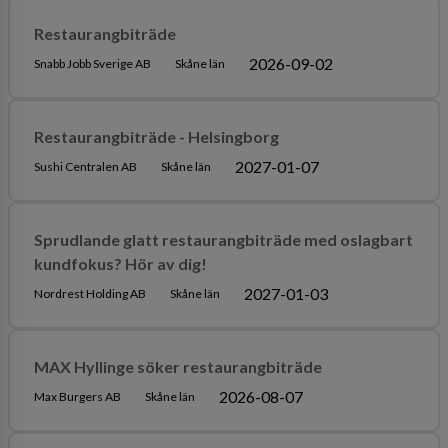
Restaurangbiträde
2026-09-02
Snabb Jobb Sverige AB
Skåne län
Restaurangbiträde - Helsingborg
2027-01-07
Sushi Centralen AB
Skåne län
Sprudlande glatt restaurangbiträde med oslagbart
kundfokus? Hör av dig!
2027-01-03
Nordrest Holding AB
Skåne län
MAX Hyllinge söker restaurangbiträde
2026-08-07
Max Burgers AB
Skåne län