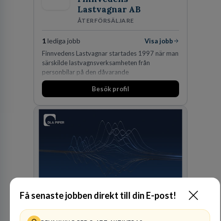
Lastvagnar AB
ÅTERFÖRSÄLJARE
1
lediga jobb
Visa jobb
Finnvedens Lastvagnar startades 1997 när man
särskilde lastvagnsverksamheten från
personbilar på den dåvarande
huvudanläggningen i Värnamo. Sedan dess har
Besök profil
man expanderat kraftigt genom ett antal
förvärv i närliggande distrikt.Idag är bolaget
den största privata återförsäljaren av Volvo
Lastvagnar och finns representerade på 20
orter i södra Sverige.
Få senaste jobben direkt till din E-post!
Advokatfirma DLA
Piper Sweden KB
ADVOKATBYRÅER