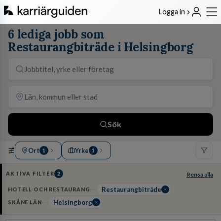
Logga in
6 lediga jobb som
Restaurangbiträde i Helsingborg
Sök
Ort
Yrke
1
1
AKTIVA FILTER
2
Rensa alla
Restaurangbiträde
HOTELL OCH RESTAURANG
Helsingborg
SKÅNE LÄN