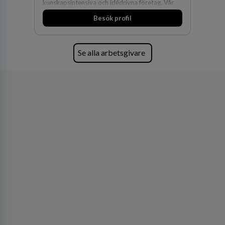
kunskapsintensiva och idédrivna företag. Vår
expertis inom IP-tillgångar har gett oss en
Besök profil
marknadsledande position. Våra klienter väljer
oss för den kompetens som krävs för att
skydda, utveckla och kommersialisera
företagets viktigaste tillgångar.
Se alla arbetsgivare