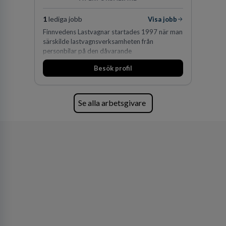
1
lediga jobb
Visa jobb
Finnvedens Lastvagnar startades 1997 när man
särskilde lastvagnsverksamheten från
personbilar på den dåvarande
huvudanläggningen i Värnamo. Sedan dess har
Besök profil
man expanderat kraftigt genom ett antal
förvärv i närliggande distrikt.Idag är bolaget
den största privata återförsäljaren av Volvo
Lastvagnar och finns representerade på 20
Se alla arbetsgivare
orter i södra Sverige.