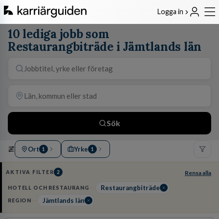
Logga in
10 lediga jobb som
Restaurangbiträde i Jämtlands län
Sök
Ort
Yrke
1
1
AKTIVA FILTER
2
Rensa alla
Restaurangbiträde
HOTELL OCH RESTAURANG
Jämtlands län
REGION