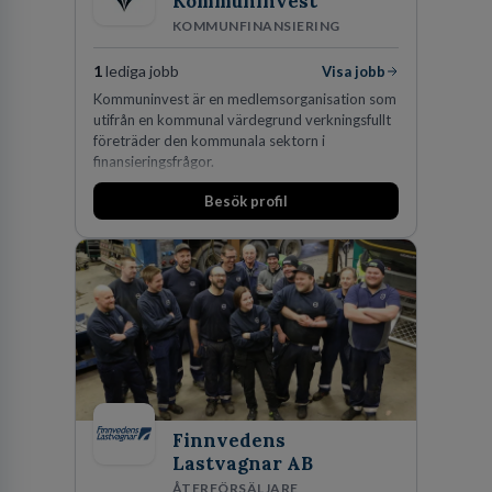
Kommuninvest
KOMMUNFINANSIERING
1
lediga jobb
Visa jobb
Kommuninvest är en medlemsorganisation som
utifrån en kommunal värdegrund verkningsfullt
företräder den kommunala sektorn i
finansieringsfrågor.
Besök profil
Finnvedens
Lastvagnar AB
ÅTERFÖRSÄLJARE