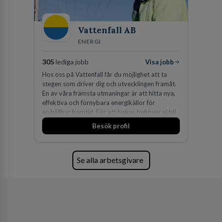
Vattenfall AB
ENERGI
305
lediga jobb
Visa jobb
Hos oss på Vattenfall får du möjlighet att ta
stegen som driver dig och utvecklingen framåt.
En av våra främsta utmaningar är att hitta nya,
effektiva och förnybara energikällor för
en hållbar framtid. För att lyckas behöver vi bli
fler medarbetare som vill göra skillnad.
Besök profil
Se alla arbetsgivare