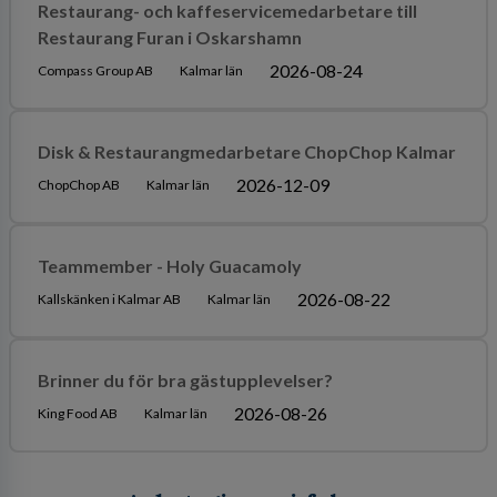
Restaurang- och kaffeservicemedarbetare till
Restaurang Furan i Oskarshamn
2026-08-24
Compass Group AB
Kalmar län
Disk & Restaurangmedarbetare ChopChop Kalmar
2026-12-09
ChopChop AB
Kalmar län
Teammember - Holy Guacamoly
2026-08-22
Kallskänken i Kalmar AB
Kalmar län
Brinner du för bra gästupplevelser?
2026-08-26
King Food AB
Kalmar län