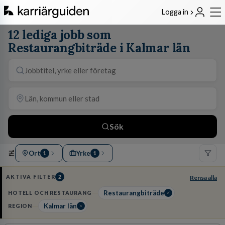
Logga in
12 lediga jobb som
Restaurangbiträde i Kalmar län
Sök
Ort
Yrke
1
1
AKTIVA FILTER
2
Rensa alla
Restaurangbiträde
HOTELL OCH RESTAURANG
Kalmar län
REGION