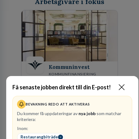
Arbetsgivare i fokus
Kommuninvest
KOMMUNFINANSIERING
Få senaste jobben direkt till din E-post!
1
lediga jobb
Visa jobb
Kommuninvest är en medlemsorganisation som
utifrån en kommunal värdegrund verkningsfullt
BEVAKNING REDO ATT AKTIVERAS
företräder den kommunala sektorn i
finansieringsfrågor.
Du kommer få uppdateringar av
nya jobb
som matchar
kriteriera:
Besök profil
Inom:
Restaurangbiträde