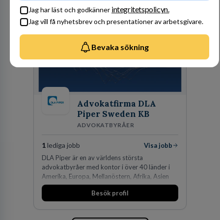
integritetspolicyn.
Jag har läst och godkänner
Jag vill få nyhetsbrev och presentationer av arbetsgivare.
Bevaka sökning
Advokatfirma DLA
Piper Sweden KB
ADVOKATBYRÅER
1
lediga jobb
Visa jobb
DLA Piper är en av världens största
advokatbyråer med kontor i över 40 länder i
Amerika, Europa, Mellanöstern, Afrika, Asien
och Oceanien. Vi är specialister inom
Besök profil
affärsjuridikens alla områden och vi har några
av världens ledande bolag som klienter. Med
fler än 450 jurister på fem kontor i Stockholm,