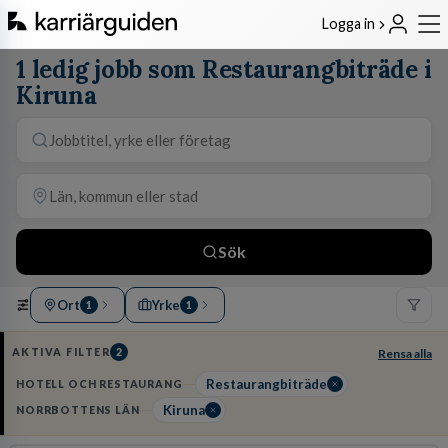
Logga in
1 ledig jobb som Restaurangbiträde i
Kiruna
Sök
Ort
Yrke
1
1
AKTIVA FILTER
2
Rensa alla
Restaurangbiträde
HOTELL OCH RESTAURANG
Kiruna
NORRBOTTENS LÄN