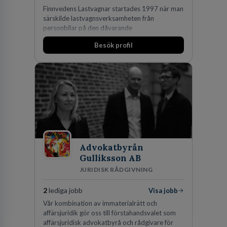
Finnvedens Lastvagnar startades 1997 när man
särskilde lastvagnsverksamheten från
personbilar på den dåvarande
huvudanläggningen i Värnamo. Sedan dess har
Besök profil
man expanderat kraftigt genom ett antal
förvärv i närliggande distrikt.Idag är bolaget
den största privata återförsäljaren av Volvo
Lastvagnar och finns representerade på 20
orter i södra Sverige.
Advokatbyrån
Gulliksson AB
JURIDISK RÅDGIVNING
2
lediga jobb
Visa jobb
Vår kombination av immaterialrätt och
affärsjuridik gör oss till förstahandsvalet som
affärsjuridisk advokatbyrå och rådgivare för