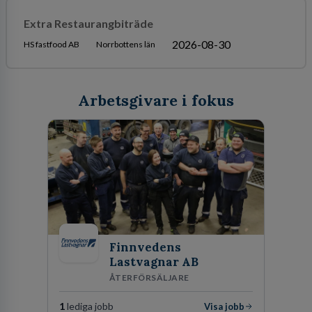
Extra Restaurangbiträde
2026-08-30
HS fastfood AB
Norrbottens län
Arbetsgivare i fokus
Finnvedens
Lastvagnar AB
ÅTERFÖRSÄLJARE
1
lediga jobb
Visa jobb