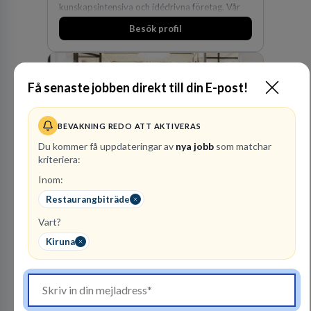
kunskapsintensiva och idédrivna företag. Vår
expertis inom IP-tillgångar har gett oss en
Besök profil
marknadsledande position. Våra klienter väljer
oss för den kompetens som krävs för att
skydda, utveckla och kommersialisera
företagets viktigaste tillgångar.
Få senaste jobben direkt till din E-post!
BEVAKNING REDO ATT AKTIVERAS
Du kommer få uppdateringar av
nya jobb
som matchar
kriteriera:
Kommuninvest
Inom:
KOMMUNFINANSIERING
Restaurangbiträde
Vart?
1
lediga jobb
Visa jobb
Kiruna
Kommuninvest är en medlemsorganisation som
utifrån en kommunal värdegrund verkningsfullt
företräder den kommunala sektorn i
finansieringsfrågor.
Besök profil