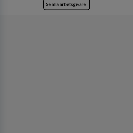
Köpenhamn, Århus, Oslo och Helsingfors kan vi
Se alla arbetsgivare
på DLA Piper erbjuda våra klienter en unik,
effektiv och gränsöverskridande nordisk
expertis. På vårt kontor i centrala Stockholm är
vi idag drygt 240 medarbetare.