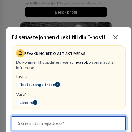
en hållbar framtid. För att lyckas behöver vi bli
fler medarbetare som vill göra skillnad.
Besök profil
Få senaste jobben direkt till din E-post!
BEVAKNING REDO ATT AKTIVERAS
Du kommer få uppdateringar av
nya jobb
som matchar
kriteriera:
Advokatbyrån
Inom:
Gulliksson AB
Restaurangbiträde
JURIDISK RÅDGIVNING
Vart?
2
lediga jobb
Visa jobb
Laholm
Vår kombination av immaterialrätt och
affärsjuridik gör oss till förstahandsvalet som
affärsjuridisk advokatbyrå och rådgivare för
kunskapsintensiva och idédrivna företag. Vår
expertis inom IP-tillgångar har gett oss en
Besök profil
marknadsledande position. Våra klienter väljer