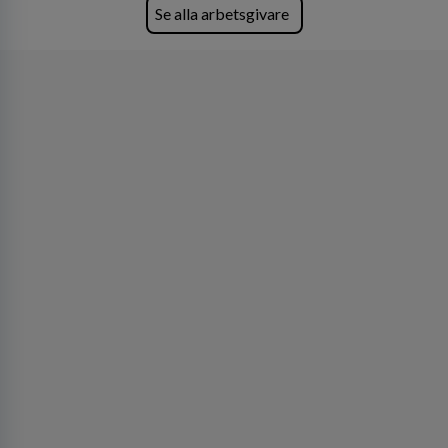
Lastvagnar och finns representerade på 20
Se alla arbetsgivare
orter i södra Sverige.