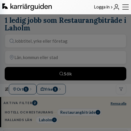
Logga in
1 ledig jobb som Restaurangbiträde i
Laholm
Sök
Ort
Yrke
1
1
AKTIVA FILTER
2
Rensa alla
Restaurangbiträde
HOTELL OCH RESTAURANG
Laholm
HALLANDS LÄN