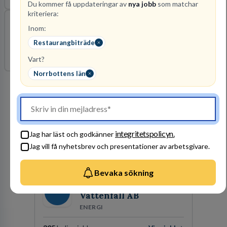
Du kommer få uppdateringar av
nya jobb
som matchar
kriteriera:
Restaurangmedarbetare
Inom:
Restaurangbiträde
Streetfood från Norrbotten AB
Norrbottens län
2026-11-29
Vart?
Norrbottens län
Arbetsgivare i fokus
integritetspolicyn.
Jag har läst och godkänner
Jag vill få nyhetsbrev och presentationer av arbetsgivare.
Bevaka sökning
Vattenfall AB
ENERGI