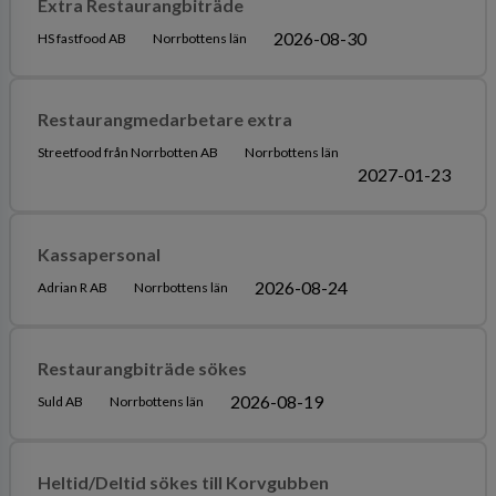
Extra Restaurangbiträde
2026-08-30
HS fastfood AB
Norrbottens län
Restaurangmedarbetare extra
Streetfood från Norrbotten AB
Norrbottens län
2027-01-23
Kassapersonal
2026-08-24
Adrian R AB
Norrbottens län
Restaurangbiträde sökes
2026-08-19
Suld AB
Norrbottens län
Heltid/Deltid sökes till Korvgubben