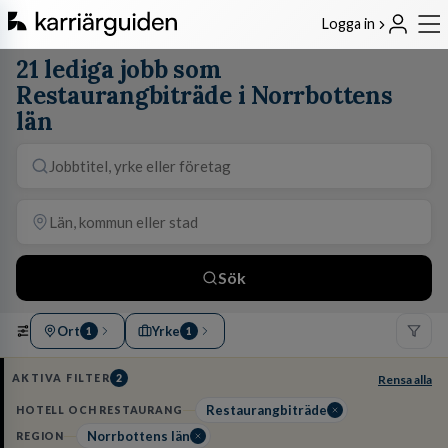
Logga in
21 lediga jobb som
Restaurangbiträde i Norrbottens
län
Sök
Ort
Yrke
1
1
AKTIVA FILTER
2
Rensa alla
Restaurangbiträde
HOTELL OCH RESTAURANG
Norrbottens län
REGION