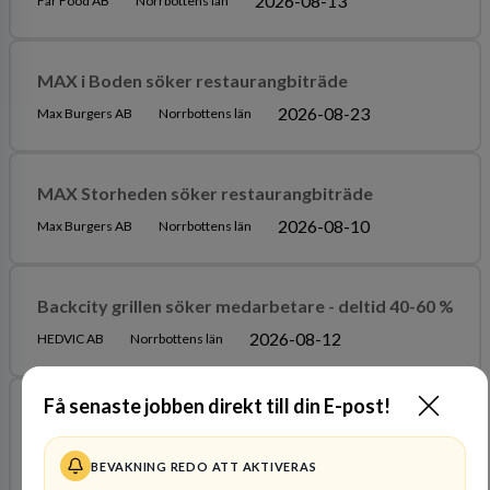
2026-08-13
Far Food AB
Norrbottens län
MAX i Boden söker restaurangbiträde
2026-08-23
Max Burgers AB
Norrbottens län
MAX Storheden söker restaurangbiträde
2026-08-10
Max Burgers AB
Norrbottens län
Backcity grillen söker medarbetare - deltid 40-60 %
2026-08-12
HEDVIC AB
Norrbottens län
Få senaste jobben direkt till din E-post!
Catering medarbetare
Arjeplog Hotel Silverhatten AB
Norrbottens län
BEVAKNING REDO ATT AKTIVERAS
2026-09-30