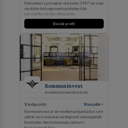
Finnvedens Lastvagnar startades 1997 när man
särskilde lastvagnsverksamheten från
personbilar på den dåvarande
huvudanläggningen i Värnamo. Sedan dess har
Besök profil
man expanderat kraftigt genom ett antal
förvärv i närliggande distrikt.Idag är bolaget
den största privata återförsäljaren av Volvo
Lastvagnar och finns representerade på 20
orter i södra Sverige.
Kommuninvest
KOMMUNFINANSIERING
1
lediga jobb
Visa jobb
Kommuninvest är en medlemsorganisation som
utifrån en kommunal värdegrund verkningsfullt
företräder den kommunala sektorn i
finansieringsfrågor.