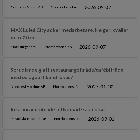
2026-09-07
Compass Group AB
Norrbottens län
MAX Luleå City söker medarbetare. Helger, kvällar
och nätter.
2026-09-07
Max Burgers AB
Norrbottens län
Sprudlande glatt restaurangbiträde/cafébiträde
med oslagbart kundfokus?
2027-01-30
Nordrest Holding AB
Norrbottens län
Restaurangbiträde till Nomad Gastrobar
2026-09-01
Paradiskompaniet AB
Norrbottens län