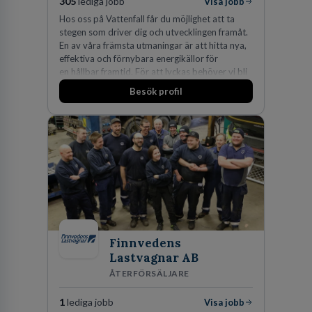
305
lediga jobb
Visa jobb
Hos oss på Vattenfall får du möjlighet att ta
stegen som driver dig och utvecklingen framåt.
En av våra främsta utmaningar är att hitta nya,
effektiva och förnybara energikällor för
en hållbar framtid. För att lyckas behöver vi bli
fler medarbetare som vill göra skillnad.
Besök profil
Finnvedens
Lastvagnar AB
ÅTERFÖRSÄLJARE
1
lediga jobb
Visa jobb