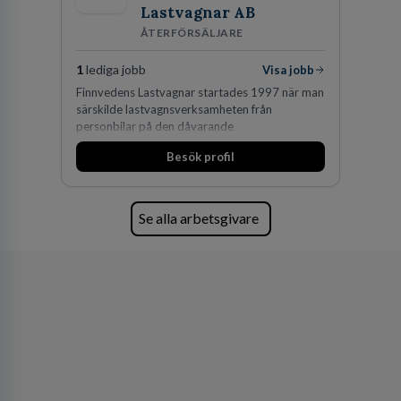
Lastvagnar AB
ÅTERFÖRSÄLJARE
1
lediga jobb
Visa jobb
Finnvedens Lastvagnar startades 1997 när man
särskilde lastvagnsverksamheten från
personbilar på den dåvarande
huvudanläggningen i Värnamo. Sedan dess har
Besök profil
man expanderat kraftigt genom ett antal
förvärv i närliggande distrikt.Idag är bolaget
den största privata återförsäljaren av Volvo
Lastvagnar och finns representerade på 20
Se alla arbetsgivare
orter i södra Sverige.