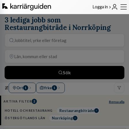
Logga in
3 lediga jobb som
Restaurangbiträde i Norrköping
Sök
Ort
Yrke
1
1
AKTIVA FILTER
2
Rensa alla
Restaurangbiträde
HOTELL OCH RESTAURANG
Norrköping
ÖSTERGÖTLANDS LÄN