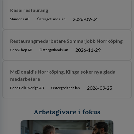
Kasai restaurang
2026-09-04
Shimons AB
Östergötlands län
Restaurangmedarbetare Sommarjobb Norrköping
2026-11-29
ChopChop AB
Östergötlands län
McDonald's Norrköping, Klinga söker nya glada
medarbetare
2026-09-25
Food Folk Sverige AB
Östergötlands län
Arbetsgivare i fokus