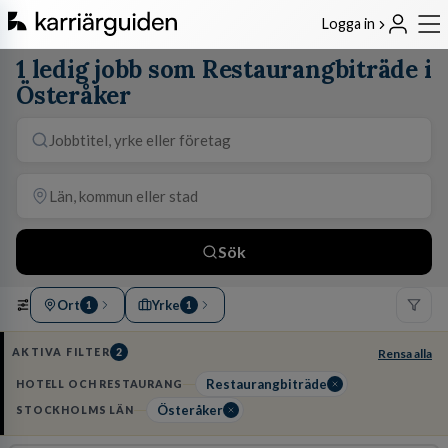
Logga in
1 ledig jobb som Restaurangbiträde i
Österåker
Sök
Ort
Yrke
1
1
AKTIVA FILTER
2
Rensa alla
Restaurangbiträde
HOTELL OCH RESTAURANG
Österåker
STOCKHOLMS LÄN