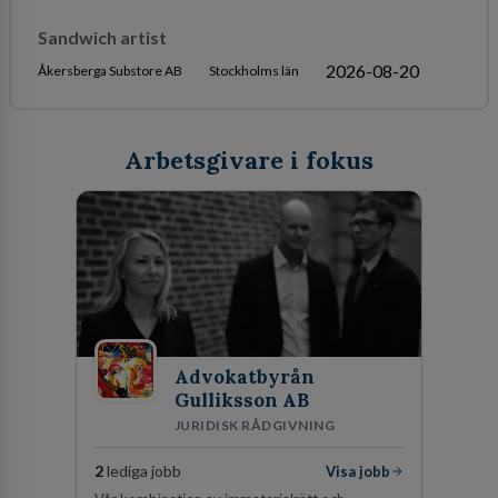
Sandwich artist
2026-08-20
Åkersberga Substore AB
Stockholms län
Arbetsgivare i fokus
Advokatbyrån
Gulliksson AB
JURIDISK RÅDGIVNING
2
lediga jobb
Visa jobb