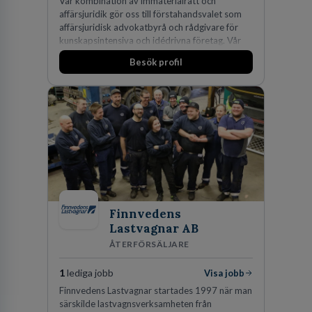
Vår kombination av immaterialrätt och
affärsjuridik gör oss till förstahandsvalet som
affärsjuridisk advokatbyrå och rådgivare för
kunskapsintensiva och idédrivna företag. Vår
expertis inom IP-tillgångar har gett oss en
Besök profil
marknadsledande position. Våra klienter väljer
oss för den kompetens som krävs för att
skydda, utveckla och kommersialisera
företagets viktigaste tillgångar.
Finnvedens
Lastvagnar AB
ÅTERFÖRSÄLJARE
1
lediga jobb
Visa jobb
Finnvedens Lastvagnar startades 1997 när man
särskilde lastvagnsverksamheten från