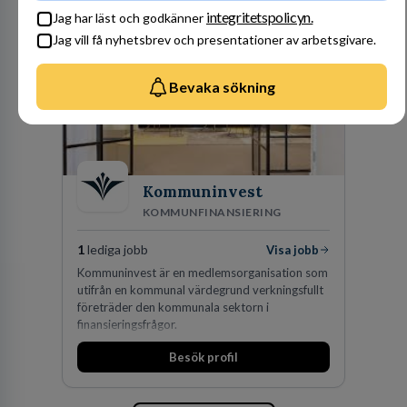
integritetspolicyn.
Jag har läst och godkänner
Jag vill få nyhetsbrev och presentationer av arbetsgivare.
Bevaka sökning
Kommuninvest
KOMMUNFINANSIERING
1
lediga jobb
Visa jobb
Kommuninvest är en medlemsorganisation som
utifrån en kommunal värdegrund verkningsfullt
företräder den kommunala sektorn i
finansieringsfrågor.
Besök profil