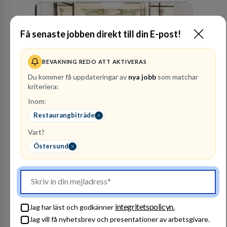
skydda, utveckla och kommersialisera
företagets viktigaste tillgångar.
Få senaste jobben direkt till din E-post!
BEVAKNING REDO ATT AKTIVERAS
Du kommer få uppdateringar av
nya jobb
som matchar
kriteriera:
Kommuninvest
Inom:
KOMMUNFINANSIERING
Restaurangbiträde
1
lediga jobb
Visa jobb
Vart?
Kommuninvest är en medlemsorganisation som
Östersund
utifrån en kommunal värdegrund verkningsfullt
företräder den kommunala sektorn i
finansieringsfrågor.
Besök profil
integritetspolicyn.
Jag har läst och godkänner
Jag vill få nyhetsbrev och presentationer av arbetsgivare.