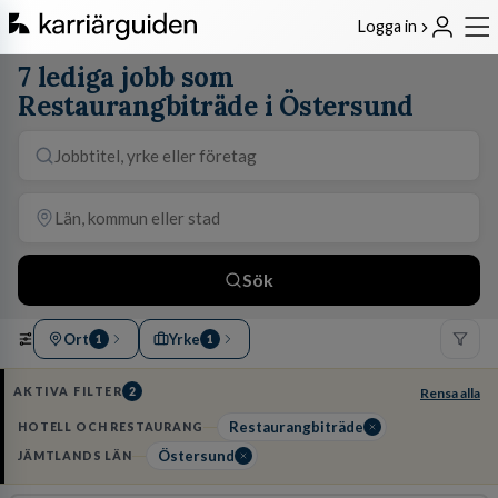
Logga in
7 lediga jobb som
Restaurangbiträde i Östersund
Sök
Ort
Yrke
1
1
AKTIVA FILTER
2
Rensa alla
Restaurangbiträde
HOTELL OCH RESTAURANG
Östersund
JÄMTLANDS LÄN