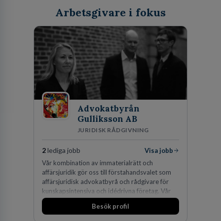
Arbetsgivare i fokus
Advokatbyrån
Gulliksson AB
JURIDISK RÅDGIVNING
2
lediga jobb
Visa jobb
Vår kombination av immaterialrätt och
affärsjuridik gör oss till förstahandsvalet som
affärsjuridisk advokatbyrå och rådgivare för
kunskapsintensiva och idédrivna företag. Vår
expertis inom IP-tillgångar har gett oss en
Besök profil
marknadsledande position. Våra klienter väljer
oss för den kompetens som krävs för att