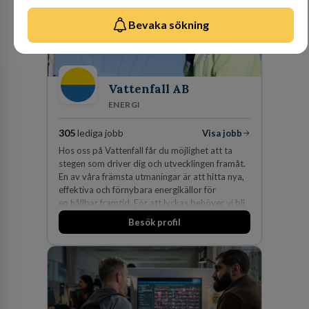
Bevaka sökning
Vattenfall AB
ENERGI
305
lediga jobb
Visa jobb
Hos oss på Vattenfall får du möjlighet att ta
stegen som driver dig och utvecklingen framåt.
En av våra främsta utmaningar är att hitta nya,
effektiva och förnybara energikällor för
en hållbar framtid. För att lyckas behöver vi bli
fler medarbetare som vill göra skillnad.
Besök profil