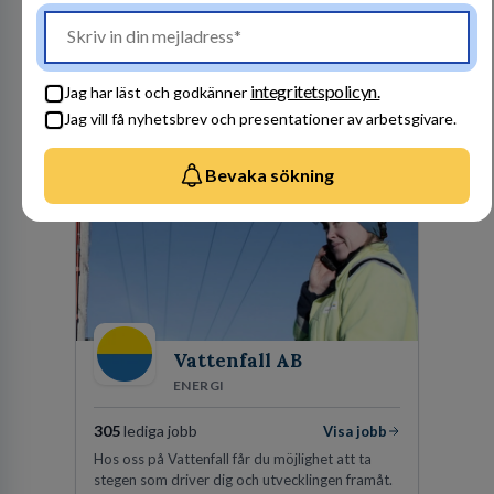
1
lediga jobb
Visa jobb
Kommuninvest är en medlemsorganisation som
utifrån en kommunal värdegrund verkningsfullt
företräder den kommunala sektorn i
integritetspolicyn.
Jag har läst och godkänner
finansieringsfrågor.
Jag vill få nyhetsbrev och presentationer av arbetsgivare.
Besök profil
Bevaka sökning
Vattenfall AB
ENERGI
305
lediga jobb
Visa jobb
Hos oss på Vattenfall får du möjlighet att ta
stegen som driver dig och utvecklingen framåt.