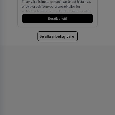
En av våra främsta utmaningar är att hitta nya,
effektiva och förnybara energikällor för
en hållbar framtid. För att lyckas behöver vi bli
fler medarbetare som vill göra skillnad.
Besök profil
Se alla arbetsgivare