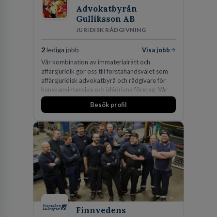
Advokatbyrån
Gulliksson AB
JURIDISK RÅDGIVNING
2
lediga jobb
Visa jobb
Vår kombination av immaterialrätt och
affärsjuridik gör oss till förstahandsvalet som
affärsjuridisk advokatbyrå och rådgivare för
kunskapsintensiva och idédrivna företag. Vår
expertis inom IP-tillgångar har gett oss en
Besök profil
marknadsledande position. Våra klienter väljer
oss för den kompetens som krävs för att
skydda, utveckla och kommersialisera
företagets viktigaste tillgångar.
Finnvedens