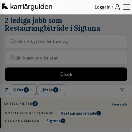
Logga in
2 lediga jobb som
Restaurangbiträde i Sigtuna
Sök
Ort
Yrke
1
1
AKTIVA FILTER
2
Rensa alla
Restaurangbiträde
HOTELL OCH RESTAURANG
Sigtuna
STOCKHOLMS LÄN