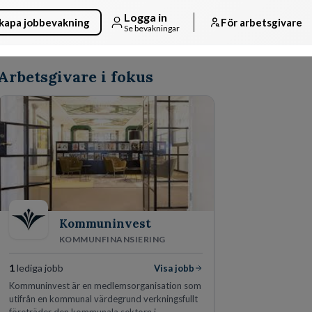
Logga in
kapa jobbevakning
För arbetsgivare
Se bevakningar
Arbetsgivare i fokus
Kommuninvest
KOMMUNFINANSIERING
1
lediga jobb
Visa jobb
Kommuninvest är en medlemsorganisation som
utifrån en kommunal värdegrund verkningsfullt