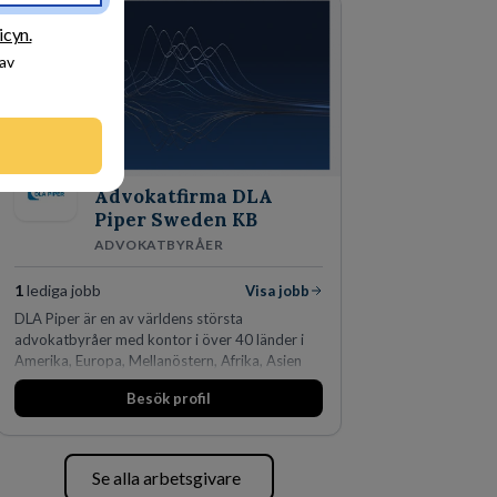
den största privata återförsäljaren av Volvo
Lastvagnar och finns representerade på 20
icyn.
orter i södra Sverige.
 av
Advokatfirma DLA
Piper Sweden KB
ADVOKATBYRÅER
1
lediga jobb
Visa jobb
DLA Piper är en av världens största
advokatbyråer med kontor i över 40 länder i
Amerika, Europa, Mellanöstern, Afrika, Asien
och Oceanien. Vi är specialister inom
Besök profil
affärsjuridikens alla områden och vi har några
av världens ledande bolag som klienter. Med
fler än 450 jurister på fem kontor i Stockholm,
Köpenhamn, Århus, Oslo och Helsingfors kan vi
Se alla arbetsgivare
på DLA Piper erbjuda våra klienter en unik,