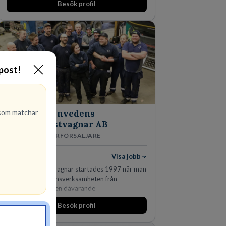
Besök profil
-post!
om matchar
Finnvedens
Lastvagnar AB
ÅTERFÖRSÄLJARE
1
lediga jobb
Visa jobb
Finnvedens Lastvagnar startades 1997 när man
särskilde lastvagnsverksamheten från
personbilar på den dåvarande
huvudanläggningen i Värnamo. Sedan dess har
Besök profil
man expanderat kraftigt genom ett antal
förvärv i närliggande distrikt.Idag är bolaget