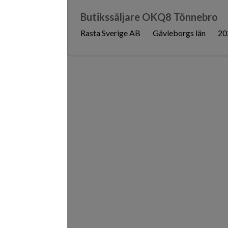
Butikssäljare OKQ8 Tönnebro
Rasta Sverige AB
Gävleborgs län
20