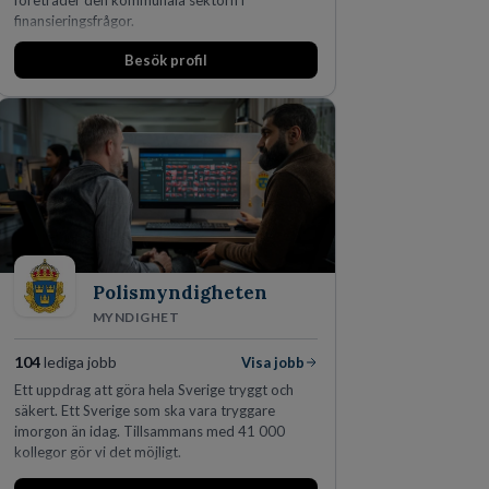
företräder den kommunala sektorn i
finansieringsfrågor.
Besök profil
Polismyndigheten
MYNDIGHET
104
lediga jobb
Visa jobb
Ett uppdrag att göra hela Sverige tryggt och
säkert. Ett Sverige som ska vara tryggare
imorgon än idag. Tillsammans med 41 000
kollegor gör vi det möjligt.