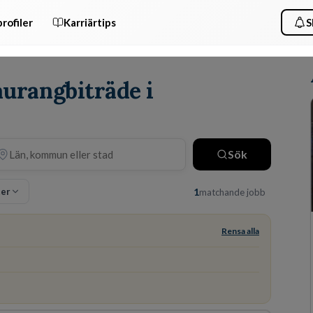
rofiler
Karriärtips
S
aurangbiträde i
Sök
ter
1
matchande jobb
Rensa alla