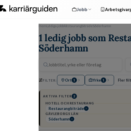
Jobb
Arbetsgivarp
Hem
Lediga jobb
Restaurangbiträde
Söderhamn
1 ledig jobb som Rest
Söderhamn
Ort
Yrke
Fler fil
FILTER:
1
1
AKTIVA FILTER
2
HOTELL OCH RESTAURANG
Restaurangbiträde
GÄVLEBORGS LÄN
Söderhamn