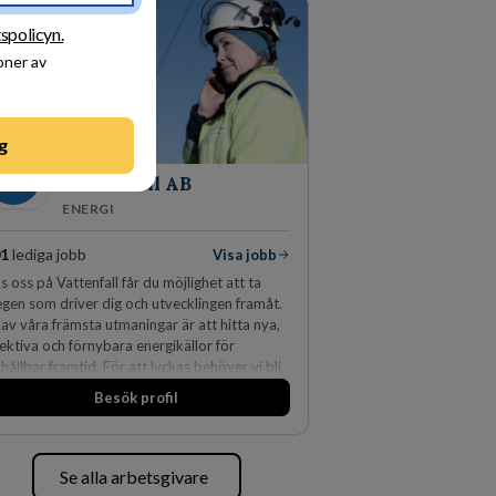
ydda, utveckla och kommersialisera
retagets viktigaste tillgångar.
tspolicyn.
oner av
g
Vattenfall AB
ENERGI
01
lediga jobb
Visa jobb
s oss på Vattenfall får du möjlighet att ta
egen som driver dig och utvecklingen framåt.
 av våra främsta utmaningar är att hitta nya,
fektiva och förnybara energikällor för
 hållbar framtid. För att lyckas behöver vi bli
er medarbetare som vill göra skillnad.
Besök profil
Se alla arbetsgivare