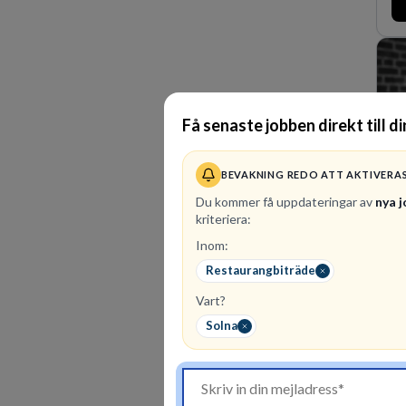
Få senaste jobben direkt till d
BEVAKNING REDO ATT AKTIVERA
Du kommer få uppdateringar av
nya 
kriteriera:
Inom:
2
l
Restaurangbiträde
Vå
Vart?
af
af
Solna
ku
ex
ma
os