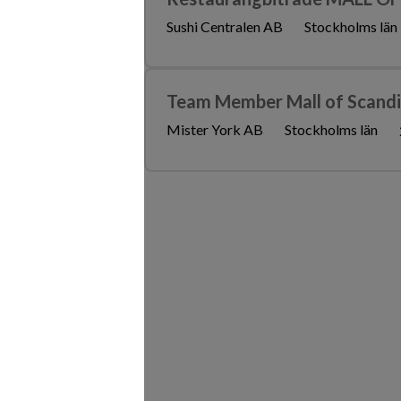
Sushi Centralen AB
Stockholms län
Team Member Mall of Scand
Mister York AB
Stockholms län