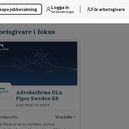
Logga in
kapa jobbevakning
För arbetsgivare
Se bevakningar
betsgivare i fokus
Advokatfirma DLA
Piper Sweden KB
ADVOKATBYRÅER
ediga jobb
Visa jobb
A Piper är en av världens största