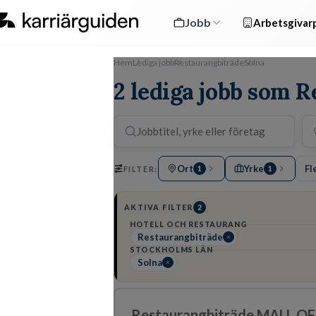
Jobb
Arbetsgivarp
Hem
Lediga jobb
Restaurangbiträde
Solna
2 lediga jobb som R
Ort
Yrke
Fle
FILTER:
1
1
AKTIVA FILTER
2
HOTELL OCH RESTAURANG
Restaurangbiträde
STOCKHOLMS LÄN
Solna
Restaurangbiträde MALL O