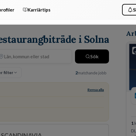
rofiler
Karriärtips
S
Ar
estaurangbiträde i Solna
Sök
r filter
2
matchande jobb
Rensa alla
1
l
DL
F SCANDINAVIA