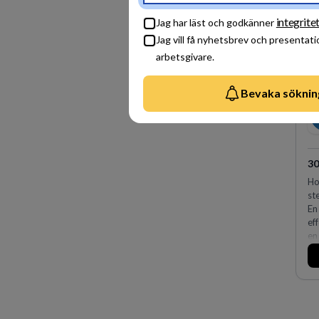
sk
fö
integrite
Jag har läst och godkänner
Jag vill få nyhetsbrev och presentati
arbetsgivare.
Bevaka söknin
3
Ho
st
En
ef
en
fl