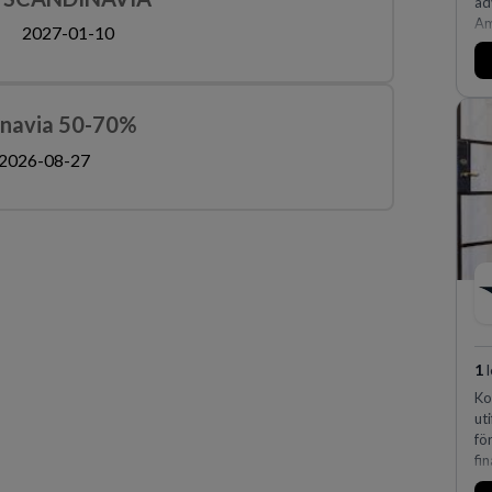
ad
Am
2027-01-10
oc
af
av
fl
inavia 50-70%
Kö
på
2026-08-27
ef
ex
vi
1
l
Ko
ut
fö
fi