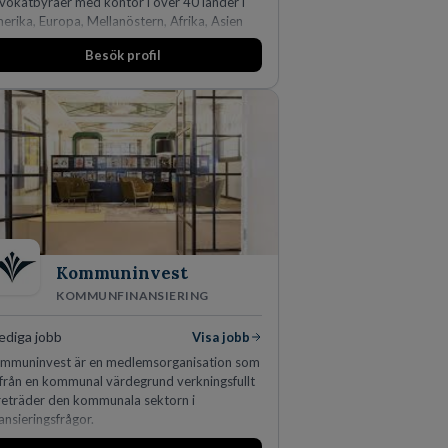
vokatbyråer med kontor i över 40 länder i
erika, Europa, Mellanöstern, Afrika, Asien
h Oceanien. Vi är specialister inom
Besök profil
färsjuridikens alla områden och vi har några
 världens ledande bolag som klienter. Med
er än 450 jurister på fem kontor i Stockholm,
penhamn, Århus, Oslo och Helsingfors kan vi
 DLA Piper erbjuda våra klienter en unik,
fektiv och gränsöverskridande nordisk
pertis. På vårt kontor i centrala Stockholm är
 idag drygt 240 medarbetare.
Kommuninvest
KOMMUNFINANSIERING
ediga jobb
Visa jobb
mmuninvest är en medlemsorganisation som
ifrån en kommunal värdegrund verkningsfullt
reträder den kommunala sektorn i
nansieringsfrågor.