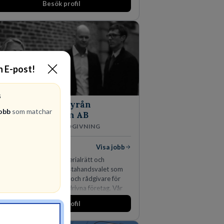
Besök profil
in E-post!
S
Advokatbyrån
jobb
som matchar
Gulliksson AB
JURIDISK RÅDGIVNING
ediga jobb
Visa jobb
r kombination av immaterialrätt och
färsjuridik gör oss till förstahandsvalet som
färsjuridisk advokatbyrå och rådgivare för
nskapsintensiva och idédrivna företag. Vår
pertis inom IP-tillgångar har gett oss en
Besök profil
rknadsledande position. Våra klienter väljer
s för den kompetens som krävs för att