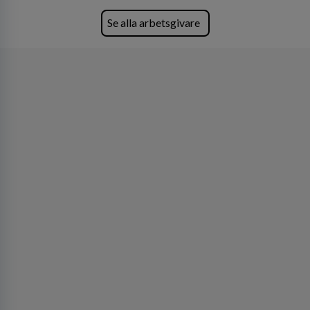
fler än 450 jurister på fem kontor i Stockholm,
Köpenhamn, Århus, Oslo och Helsingfors kan vi
Se alla arbetsgivare
på DLA Piper erbjuda våra klienter en unik,
effektiv och gränsöverskridande nordisk
expertis. På vårt kontor i centrala Stockholm är
vi idag drygt 240 medarbetare.