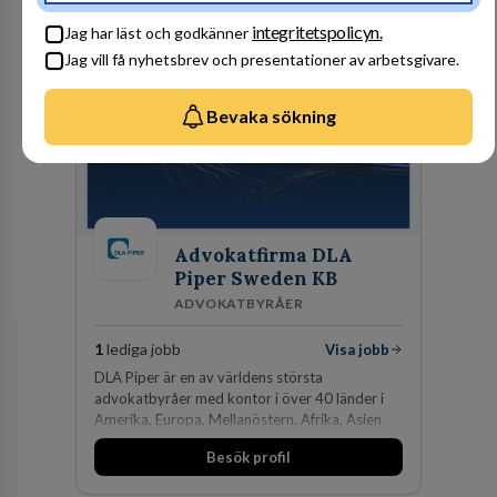
Besök profil
man expanderat kraftigt genom ett antal
integritetspolicyn.
Jag har läst och godkänner
förvärv i närliggande distrikt.Idag är bolaget
Jag vill få nyhetsbrev och presentationer av arbetsgivare.
den största privata återförsäljaren av Volvo
Lastvagnar och finns representerade på 20
orter i södra Sverige.
Bevaka sökning
Advokatfirma DLA
Piper Sweden KB
ADVOKATBYRÅER
1
lediga jobb
Visa jobb
DLA Piper är en av världens största
advokatbyråer med kontor i över 40 länder i
Amerika, Europa, Mellanöstern, Afrika, Asien
och Oceanien. Vi är specialister inom
Besök profil
affärsjuridikens alla områden och vi har några
av världens ledande bolag som klienter. Med