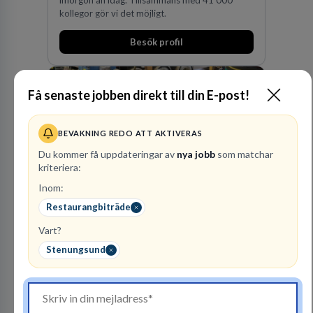
kollegor gör vi det möjligt.
Besök profil
Få senaste jobben direkt till din E-post!
BEVAKNING REDO ATT AKTIVERAS
Du kommer få uppdateringar av
nya jobb
som matchar
kriteriera:
Inom:
Finnvedens
Restaurangbiträde
Lastvagnar AB
ÅTERFÖRSÄLJARE
Vart?
Stenungsund
1
lediga jobb
Visa jobb
Finnvedens Lastvagnar startades 1997 när man
särskilde lastvagnsverksamheten från
personbilar på den dåvarande
huvudanläggningen i Värnamo. Sedan dess har