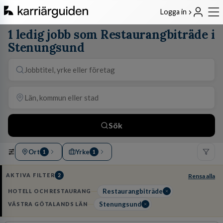
Logga in
1 ledig jobb som Restaurangbiträde i
Stenungsund
Sök
Ort
Yrke
1
1
AKTIVA FILTER
2
Rensa alla
Restaurangbiträde
HOTELL OCH RESTAURANG
Stenungsund
VÄSTRA GÖTALANDS LÄN