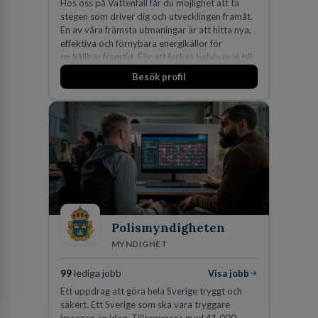
Hos oss på Vattenfall får du möjlighet att ta
stegen som driver dig och utvecklingen framåt.
En av våra främsta utmaningar är att hitta nya,
effektiva och förnybara energikällor för
en hållbar framtid. För att lyckas behöver vi bli
fler medarbetare som vill göra skillnad.
Besök profil
Polismyndigheten
MYNDIGHET
99
lediga jobb
Visa jobb
Ett uppdrag att göra hela Sverige tryggt och
säkert. Ett Sverige som ska vara tryggare
imorgon än idag. Tillsammans med 41 000