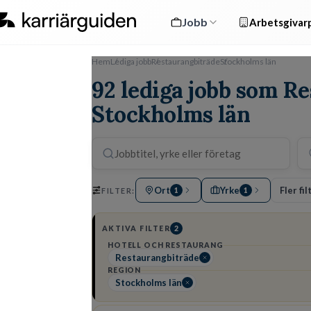
Jobb
Arbetsgivarp
Hem
Lediga jobb
Restaurangbiträde
Stockholms län
92 lediga jobb som R
Stockholms län
Ort
Yrke
Fler fil
FILTER:
1
1
AKTIVA FILTER
2
HOTELL OCH RESTAURANG
Restaurangbiträde
REGION
Stockholms län