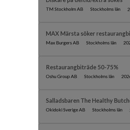
TM Stockholm AB
Stockholms län
2
MAX Märsta söker restaurangbi
Max Burgers AB
Stockholms län
20
Restaurangbiträde 50-75%
Oshu Group AB
Stockholms län
202
Salladsbaren The Healthy Butc
Okidoki Sverige AB
Stockholms län