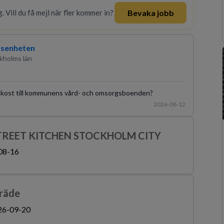
Bevaka jobb
. Vill du få mejl när fler kommer in?
idsenheten
kholms län
ktig kost till kommunens vård- och omsorgsboenden?
2026-08-12
TREET KITCHEN STOCKHOLM CITY
08-16
räde
26-09-20