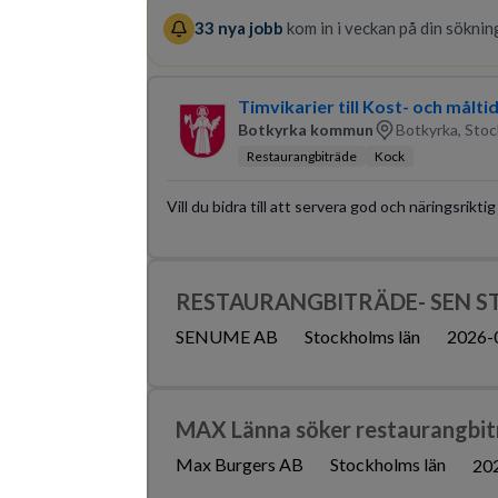
33
nya jobb
kom in i veckan på din sökning
Timvikarier till Kost- och målt
Botkyrka kommun
Botkyrka, Stoc
Restaurangbiträde
Kock
Vill du bidra till att servera god och näringsri
RESTAURANGBITRÄDE- SEN S
SENUME AB
Stockholms län
2026-
MAX Länna söker restaurangbit
Max Burgers AB
Stockholms län
20