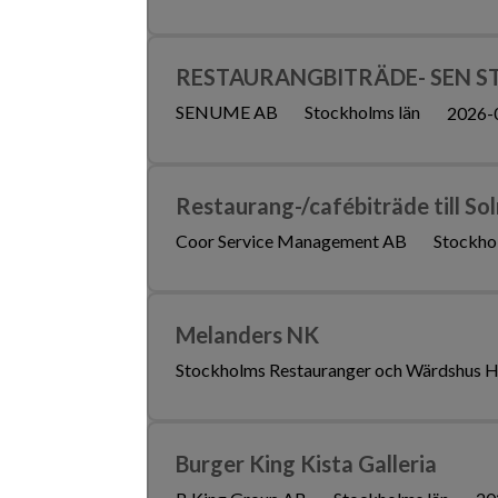
RESTAURANGBITRÄDE- SEN ST
SENUME AB
Stockholms län
2026-
Restaurang-/cafébiträde till So
Coor Service Management AB
Stockho
Melanders NK
Stockholms Restauranger och Wärdshus H
Burger King Kista Galleria