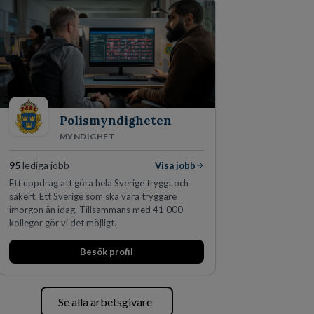
fler än 450 jurister på fem kontor i Stockholm,
Köpenhamn, Århus, Oslo och Helsingfors kan vi
på DLA Piper erbjuda våra klienter en unik,
effektiv och gränsöverskridande nordisk
expertis. På vårt kontor i centrala Stockholm är
vi idag drygt 240 medarbetare.
Polismyndigheten
MYNDIGHET
95
lediga jobb
Visa jobb
Ett uppdrag att göra hela Sverige tryggt och
säkert. Ett Sverige som ska vara tryggare
imorgon än idag. Tillsammans med 41 000
kollegor gör vi det möjligt.
Besök profil
Se alla arbetsgivare