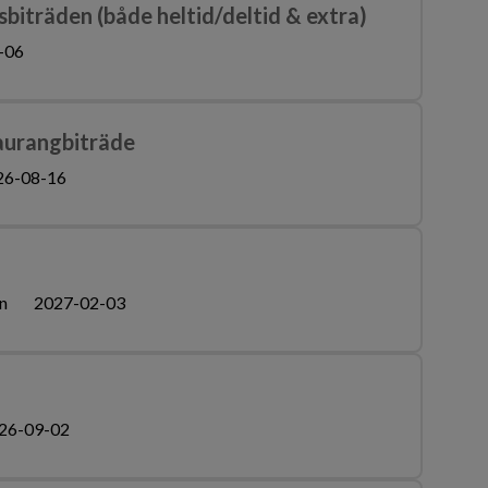
biträden (både heltid/deltid & extra)
-06
aurangbiträde
26-08-16
n
2027-02-03
26-09-02