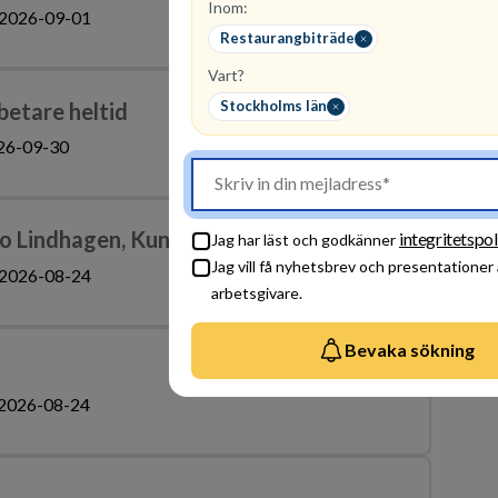
Inom:
2026-09-01
Restaurangbiträde
Vart?
Stockholms län
betare heltid
26-09-30
Co Lindhagen, Kungsholmen
integritetspol
Jag har läst och godkänner
Jag vill få nyhetsbrev och presentationer
2026-08-24
arbetsgivare.
Bevaka sökning
2026-08-24