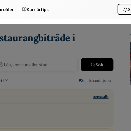
rofiler
Karriärtips
S
estaurangbiträde i
Sök
ter
92
matchande jobb
Rensa alla