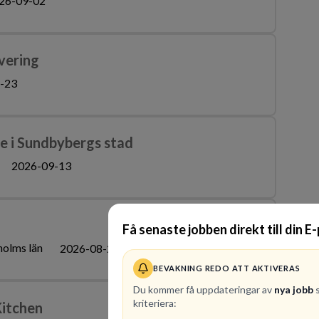
26-09-02
vering
-23
ce i Sundbybergs stad
2026-09-13
Få senaste jobben direkt till din E
holms län
2026-08-26
BEVAKNING REDO ATT AKTIVERAS
Du kommer få uppdateringar av
nya jobb
s
kriteriera:
Kitchen