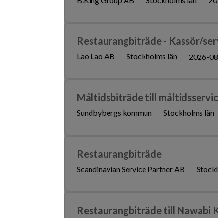
B.King Group AB
Stockholms län
20
Restaurangbiträde - Kassör/ser
Lao Lao AB
Stockholms län
2026-08
Måltidsbiträde till måltidsservi
Sundbybergs kommun
Stockholms län
Restaurangbiträde
Scandinavian Service Partner AB
Stock
Restaurangbiträde till Nawabi 