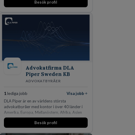
Besök profil
marknadsledande position. Våra klienter väljer
oss för den kompetens som krävs för att
skydda, utveckla och kommersialisera
företagets viktigaste tillgångar.
Advokatfirma DLA
Piper Sweden KB
ADVOKATBYRÅER
1
lediga jobb
Visa jobb
DLA Piper är en av världens största
advokatbyråer med kontor i över 40 länder i
Amerika, Europa, Mellanöstern, Afrika, Asien
och Oceanien. Vi är specialister inom
Besök profil
affärsjuridikens alla områden och vi har några
av världens ledande bolag som klienter. Med