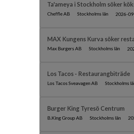
Ta'ameya i Stockholm söker köks
Cheffle AB
Stockholms län
2026-09
MAX Kungens Kurva söker rest
Max Burgers AB
Stockholms län
20
Los Tacos - Restaurangbiträde
Los Tacos Sveavagen AB
Stockholms lä
Burger King Tyresö Centrum
B.King Group AB
Stockholms län
20