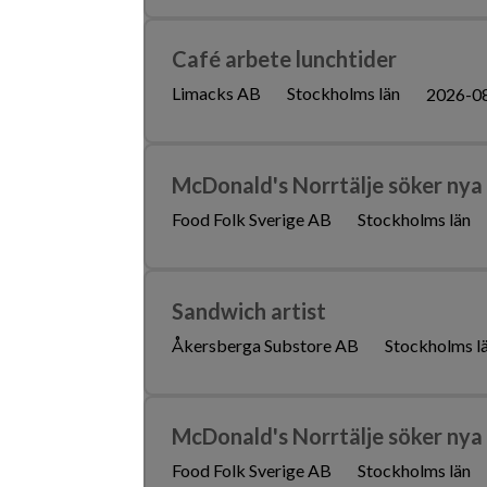
Café arbete lunchtider
Limacks AB
Stockholms län
2026-0
McDonald's Norrtälje söker ny
Food Folk Sverige AB
Stockholms län
Sandwich artist
Åkersberga Substore AB
Stockholms l
McDonald's Norrtälje söker ny
Food Folk Sverige AB
Stockholms län