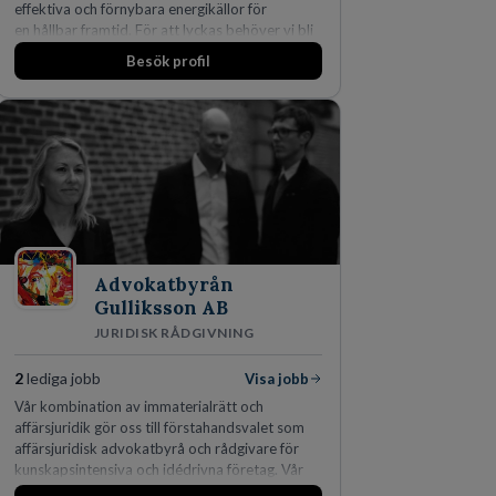
effektiva och förnybara energikällor för
en hållbar framtid. För att lyckas behöver vi bli
fler medarbetare som vill göra skillnad.
Besök profil
Advokatbyrån
Gulliksson AB
JURIDISK RÅDGIVNING
2
lediga jobb
Visa jobb
Vår kombination av immaterialrätt och
affärsjuridik gör oss till förstahandsvalet som
affärsjuridisk advokatbyrå och rådgivare för
kunskapsintensiva och idédrivna företag. Vår
expertis inom IP-tillgångar har gett oss en