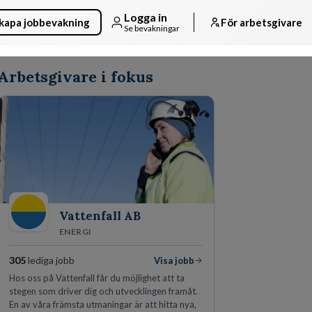
Logga in
kapa jobbevakning
För arbetsgivare
Se bevakningar
Arbetsgivare i fokus
Vattenfall AB
ENERGI
305
lediga jobb
Visa jobb
Hos oss på Vattenfall får du möjlighet att ta
stegen som driver dig och utvecklingen framåt.
En av våra främsta utmaningar är att hitta nya,