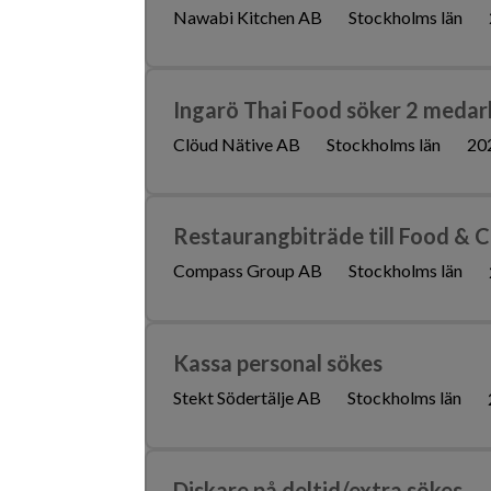
Nawabi Kitchen AB
Stockholms län
Ingarö Thai Food söker 2 medar
Clöud Nätive AB
Stockholms län
20
Restaurangbiträde till Food & 
Compass Group AB
Stockholms län
Kassa personal sökes
Stekt Södertälje AB
Stockholms län
Diskare på deltid/extra sökes