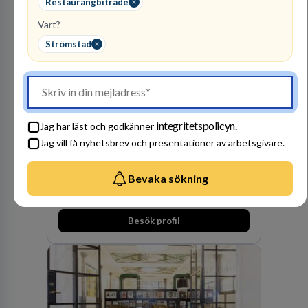
orter i södra Sverige.
Restaurangbiträde
Vart?
Strömstad
Advokatfirma DLA
Piper Sweden KB
integritetspolicyn.
Jag har läst och godkänner
ADVOKATBYRÅER
Jag vill få nyhetsbrev och presentationer av arbetsgivare.
1
lediga jobb
Visa jobb
DLA Piper är en av världens största
Bevaka sökning
advokatbyråer med kontor i över 40 länder i
Amerika, Europa, Mellanöstern, Afrika, Asien
och Oceanien. Vi är specialister inom
Besök profil
affärsjuridikens alla områden och vi har några
av världens ledande bolag som klienter. Med
fler än 450 jurister på fem kontor i Stockholm,
Köpenhamn, Århus, Oslo och Helsingfors kan vi
på DLA Piper erbjuda våra klienter en unik,
effektiv och gränsöverskridande nordisk
expertis. På vårt kontor i centrala Stockholm är