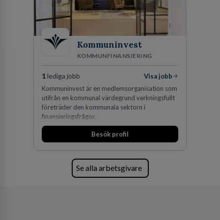
vi idag drygt 240 medarbetare.
Kommuninvest
KOMMUNFINANSIERING
1
lediga jobb
Visa jobb
Kommuninvest är en medlemsorganisation som
utifrån en kommunal värdegrund verkningsfullt
företräder den kommunala sektorn i
finansieringsfrågor.
Besök profil
Se alla arbetsgivare