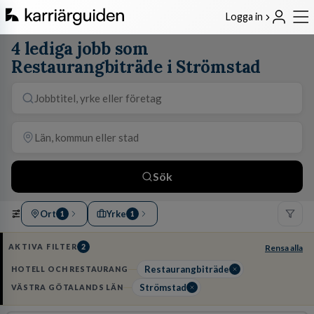
Logga in
4 lediga jobb som
Restaurangbiträde i Strömstad
Sök
Ort
Yrke
1
1
AKTIVA FILTER
2
Rensa alla
Restaurangbiträde
HOTELL OCH RESTAURANG
Strömstad
VÄSTRA GÖTALANDS LÄN