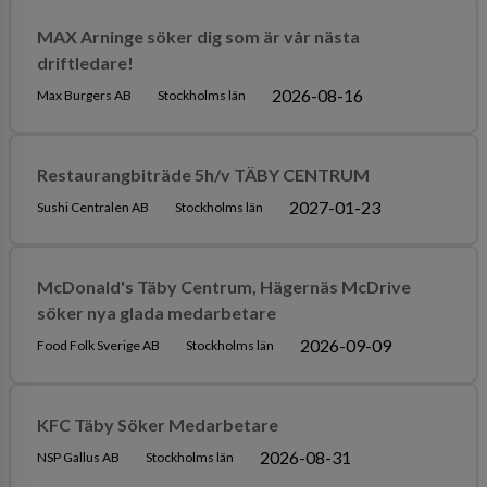
MAX Arninge söker dig som är vår nästa
driftledare!
2026-08-16
Max Burgers AB
Stockholms län
Restaurangbiträde 5h/v TÄBY CENTRUM
2027-01-23
Sushi Centralen AB
Stockholms län
McDonald's Täby Centrum, Hägernäs McDrive
söker nya glada medarbetare
2026-09-09
Food Folk Sverige AB
Stockholms län
KFC Täby Söker Medarbetare
2026-08-31
NSP Gallus AB
Stockholms län