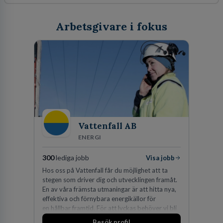
Arbetsgivare i fokus
Vattenfall AB
ENERGI
300
lediga jobb
Visa jobb
Hos oss på Vattenfall får du möjlighet att ta
stegen som driver dig och utvecklingen framåt.
En av våra främsta utmaningar är att hitta nya,
effektiva och förnybara energikällor för
en hållbar framtid. För att lyckas behöver vi bli
fler medarbetare som vill göra skillnad.
Besök profil