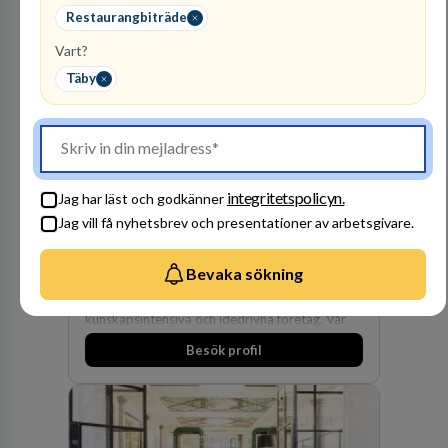
Lastvagnar och finns representerade på 20
Restaurangbiträde
orter i södra Sverige.
Vart?
Täby
Advokatbyrån
Gulliksson AB
integritetspolicyn.
JURIDISK RÅDGIVNING
Jag har läst och godkänner
Jag vill få nyhetsbrev och presentationer av arbetsgivare.
2
lediga jobb
Visa jobb
Vår kombination av immaterialrätt och
Bevaka sökning
affärsjuridik gör oss till förstahandsvalet som
affärsjuridisk advokatbyrå och rådgivare för
kunskapsintensiva och idédrivna företag. Vår
expertis inom IP-tillgångar har gett oss en
Besök profil
marknadsledande position. Våra klienter väljer
oss för den kompetens som krävs för att
skydda, utveckla och kommersialisera
företagets viktigaste tillgångar.