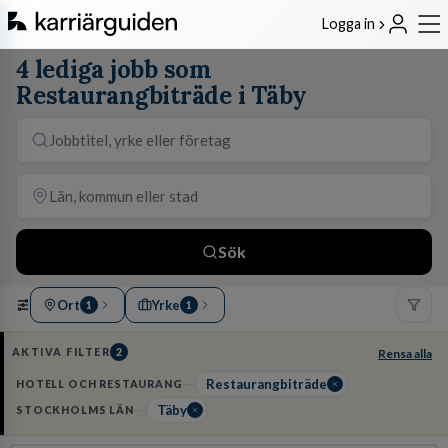
Logga in
4 lediga jobb som
Restaurangbiträde i Täby
Sök
Ort
Yrke
1
1
AKTIVA FILTER
2
Rensa alla
Restaurangbiträde
HOTELL OCH RESTAURANG
Täby
STOCKHOLMS LÄN