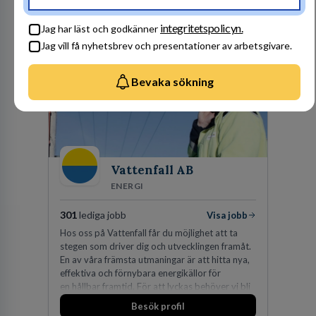
Amerika, Europa, Mellanöstern, Afrika, Asien
och Oceanien. Vi är specialister inom
Besök profil
integritetspolicyn.
affärsjuridikens alla områden och vi har några
Jag har läst och godkänner
av världens ledande bolag som klienter. Med
Jag vill få nyhetsbrev och presentationer av arbetsgivare.
fler än 450 jurister på fem kontor i Stockholm,
Köpenhamn, Århus, Oslo och Helsingfors kan vi
på DLA Piper erbjuda våra klienter en unik,
Bevaka sökning
effektiv och gränsöverskridande nordisk
expertis. På vårt kontor i centrala Stockholm är
vi idag drygt 240 medarbetare.
Vattenfall AB
ENERGI
301
lediga jobb
Visa jobb
Hos oss på Vattenfall får du möjlighet att ta
stegen som driver dig och utvecklingen framåt.
En av våra främsta utmaningar är att hitta nya,
effektiva och förnybara energikällor för
en hållbar framtid. För att lyckas behöver vi bli
fler medarbetare som vill göra skillnad.
Besök profil