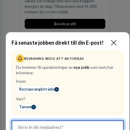
säkert. Ett Sverige som ska vara tryggare
imorgon än idag. Tillsammans med 41 000
kollegor gör vi det möjligt.
Besök profil
Få senaste jobben direkt till din E-post!
BEVAKNING REDO ATT AKTIVERAS
Du kommer få uppdateringar av
nya jobb
som matchar
kriteriera:
Inom:
Advokatfirma DLA
Restaurangbiträde
Piper Sweden KB
Vart?
ADVOKATBYRÅER
Tanum
1
lediga jobb
Visa jobb
DLA Piper är en av världens största
advokatbyråer med kontor i över 40 länder i