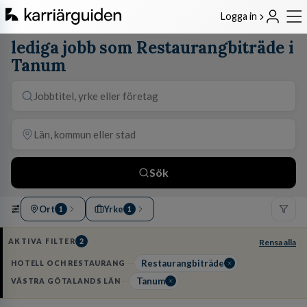
Logga in
lediga jobb som Restaurangbiträde i
Tanum
Sök
Ort
Yrke
1
1
AKTIVA FILTER
2
Rensa alla
Restaurangbiträde
HOTELL OCH RESTAURANG
Tanum
VÄSTRA GÖTALANDS LÄN