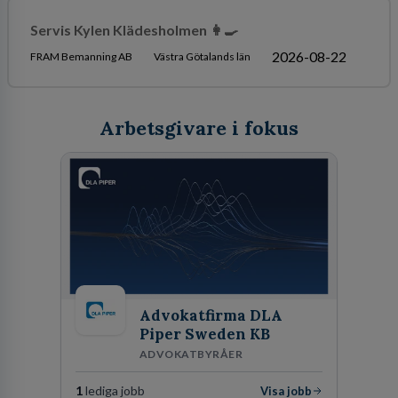
Servis Kylen Klädesholmen 👩‍🍳
2026-08-22
FRAM Bemanning AB
Västra Götalands län
Arbetsgivare i fokus
Advokatfirma DLA
Piper Sweden KB
ADVOKATBYRÅER
1
lediga jobb
Visa jobb