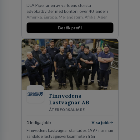
DLA Piper är en av världens största
advokatbyråer med kontor i över 40 länder i
Amerika, Europa, Mellanöstern, Afrika, Asien
och Oceanien. Vi är specialister inom
Besök profil
affärsjuridikens alla områden och vi har några
av världens ledande bolag som klienter. Med
fler än 450 jurister på fem kontor i Stockholm,
Köpenhamn, Århus, Oslo och Helsingfors kan vi
på DLA Piper erbjuda våra klienter en unik,
effektiv och gränsöverskridande nordisk
expertis. På vårt kontor i centrala Stockholm är
vi idag drygt 240 medarbetare.
Finnvedens
Lastvagnar AB
ÅTERFÖRSÄLJARE
1
lediga jobb
Visa jobb
Finnvedens Lastvagnar startades 1997 när man
särskilde lastvagnsverksamheten från