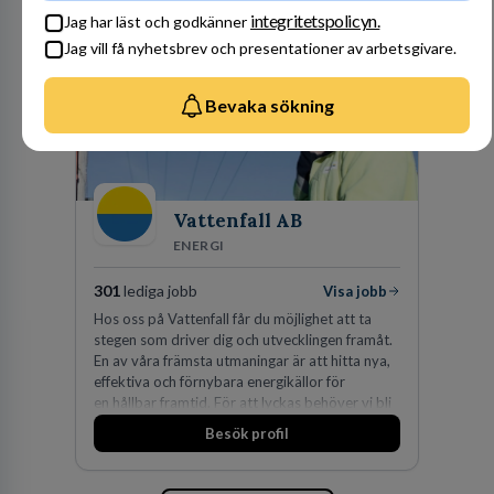
integritetspolicyn.
Jag har läst och godkänner
Jag vill få nyhetsbrev och presentationer av arbetsgivare.
Bevaka sökning
Vattenfall AB
ENERGI
301
lediga jobb
Visa jobb
Hos oss på Vattenfall får du möjlighet att ta
stegen som driver dig och utvecklingen framåt.
En av våra främsta utmaningar är att hitta nya,
effektiva och förnybara energikällor för
en hållbar framtid. För att lyckas behöver vi bli
fler medarbetare som vill göra skillnad.
Besök profil