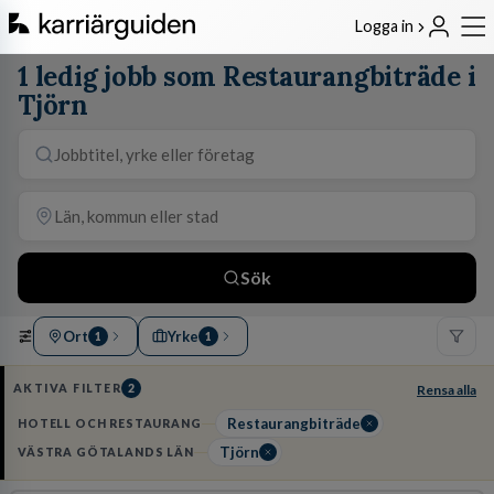
Logga in
1 ledig jobb som Restaurangbiträde i
Tjörn
Sök
Ort
Yrke
1
1
AKTIVA FILTER
2
Rensa alla
Restaurangbiträde
HOTELL OCH RESTAURANG
Tjörn
VÄSTRA GÖTALANDS LÄN