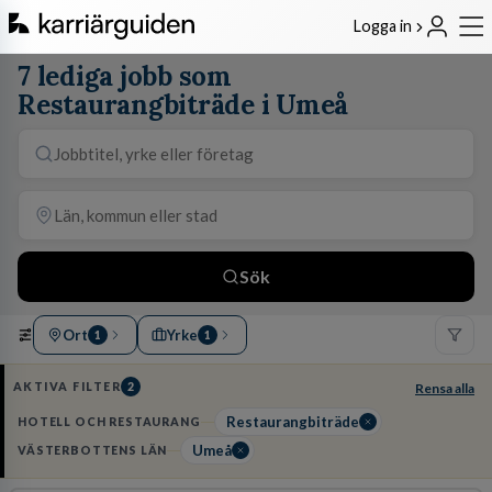
Logga in
7 lediga jobb som
Restaurangbiträde i Umeå
Sök
Ort
Yrke
1
1
AKTIVA FILTER
2
Rensa alla
Restaurangbiträde
HOTELL OCH RESTAURANG
Umeå
VÄSTERBOTTENS LÄN