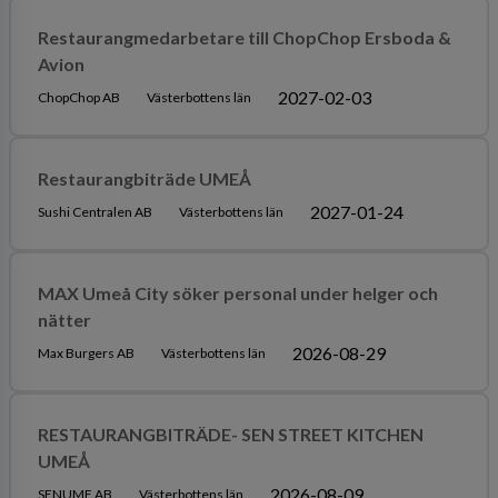
Restaurangmedarbetare till ChopChop Ersboda &
Avion
2027-02-03
ChopChop AB
Västerbottens län
Restaurangbiträde UMEÅ
2027-01-24
Sushi Centralen AB
Västerbottens län
MAX Umeå City söker personal under helger och
nätter
2026-08-29
Max Burgers AB
Västerbottens län
RESTAURANGBITRÄDE- SEN STREET KITCHEN
UMEÅ
2026-08-09
SENUME AB
Västerbottens län