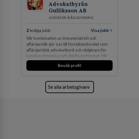
Advokatbyrån
Gulliksson AB
JURIDISK RÅDGIVNING
2
lediga jobb
Visa jobb
Vår kombination av immaterialrätt och
affärsjuridik gör oss till förstahandsvalet som
affärsjuridisk advokatbyrå och rådgivare för
kunskapsintensiva och idédrivna företag. Vår
expertis inom IP-tillgångar har gett oss en
Besök profil
marknadsledande position. Våra klienter väljer
oss för den kompetens som krävs för att
skydda, utveckla och kommersialisera
företagets viktigaste tillgångar.
Se alla arbetsgivare