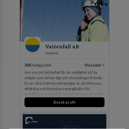
Vattenfall AB
ENERGI
305
lediga jobb
Visa jobb
Hos oss på Vattenfall får du möjlighet att ta
stegen som driver dig och utvecklingen framåt.
En av våra främsta utmaningar är att hitta nya,
effektiva och förnybara energikällor för
en hållbar framtid. För att lyckas behöver vi bli
fler medarbetare som vill göra skillnad.
Besök profil