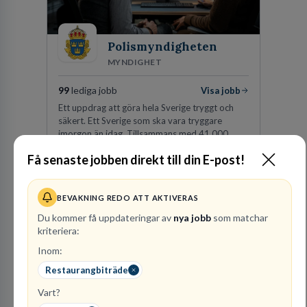
Polismyndigheten
MYNDIGHET
99
lediga jobb
Visa jobb
Ett uppdrag att göra hela Sverige tryggt och
säkert. Ett Sverige som ska vara tryggare
imorgon än idag. Tillsammans med 41 000
kollegor gör vi det möjligt.
Få senaste jobben direkt till din E-post!
Besök profil
BEVAKNING REDO ATT AKTIVERAS
Du kommer få uppdateringar av
nya jobb
som matchar
kriteriera:
Inom:
Restaurangbiträde
Vart?