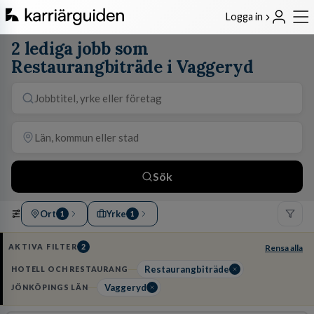
Logga in
2 lediga jobb som
Restaurangbiträde i Vaggeryd
Sök
Ort
Yrke
1
1
AKTIVA FILTER
2
Rensa alla
Restaurangbiträde
HOTELL OCH RESTAURANG
Vaggeryd
JÖNKÖPINGS LÄN