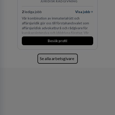
JURIDISK RÅDGIVNING
2
lediga jobb
Visa jobb
Vår kombination av immaterialrätt och
affärsjuridik gör oss till förstahandsvalet som
affärsjuridisk advokatbyrå och rådgivare för
kunskapsintensiva och idédrivna företag. Vår
expertis inom IP-tillgångar har gett oss en
Besök profil
marknadsledande position. Våra klienter väljer
oss för den kompetens som krävs för att
skydda, utveckla och kommersialisera
företagets viktigaste tillgångar.
Se alla arbetsgivare