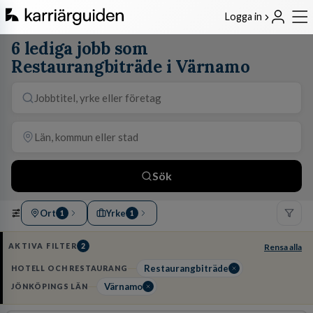
Logga in
6 lediga jobb som
Restaurangbiträde i Värnamo
Sök
Ort
Yrke
1
1
AKTIVA FILTER
2
Rensa alla
Restaurangbiträde
HOTELL OCH RESTAURANG
Värnamo
JÖNKÖPINGS LÄN