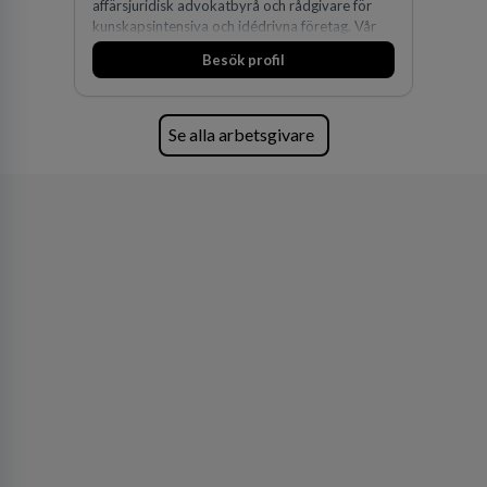
affärsjuridisk advokatbyrå och rådgivare för
kunskapsintensiva och idédrivna företag. Vår
expertis inom IP-tillgångar har gett oss en
Besök profil
marknadsledande position. Våra klienter väljer
oss för den kompetens som krävs för att
skydda, utveckla och kommersialisera
företagets viktigaste tillgångar.
Se alla arbetsgivare