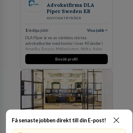
Advokatfirma DLA
Piper Sweden KB
ADVOKATBYRÅER
1
lediga jobb
Visa jobb
DLA Piper är en av världens största
advokatbyråer med kontor i över 40 länder i
Amerika, Europa, Mellanöstern, Afrika, Asien
och Oceanien. Vi är specialister inom
Besök profil
affärsjuridikens alla områden och vi har några
av världens ledande bolag som klienter. Med
fler än 450 jurister på fem kontor i Stockholm,
Köpenhamn, Århus, Oslo och Helsingfors kan vi
på DLA Piper erbjuda våra klienter en unik,
effektiv och gränsöverskridande nordisk
expertis. På vårt kontor i centrala Stockholm är
vi idag drygt 240 medarbetare.
Få senaste jobben direkt till din E-post!
Kommuninvest
KOMMUNFINANSIERING