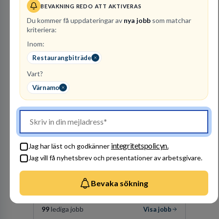
BEVAKNING REDO ATT AKTIVERAS
1
lediga jobb
Visa jobb
Du kommer få uppdateringar av
nya jobb
som matchar
Kommuninvest är en medlemsorganisation som
kriteriera:
utifrån en kommunal värdegrund verkningsfullt
Inom:
företräder den kommunala sektorn i
finansieringsfrågor.
Restaurangbiträde
Vart?
Besök profil
Värnamo
integritetspolicyn.
Jag har läst och godkänner
Jag vill få nyhetsbrev och presentationer av arbetsgivare.
Polismyndigheten
Bevaka sökning
MYNDIGHET
99
lediga jobb
Visa jobb