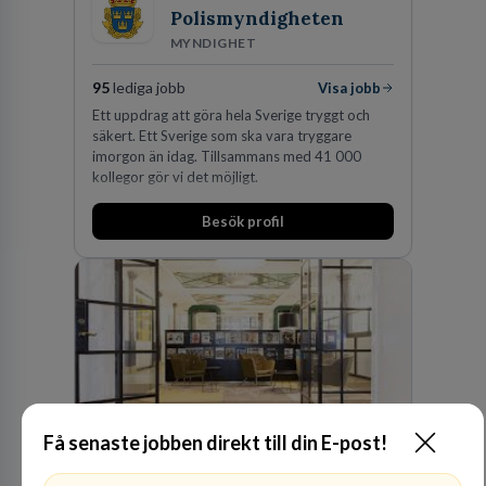
Polismyndigheten
MYNDIGHET
95
lediga jobb
Visa jobb
Ett uppdrag att göra hela Sverige tryggt och
säkert. Ett Sverige som ska vara tryggare
imorgon än idag. Tillsammans med 41 000
kollegor gör vi det möjligt.
Besök profil
Få senaste jobben direkt till din E-post!
Kommuninvest
KOMMUNFINANSIERING