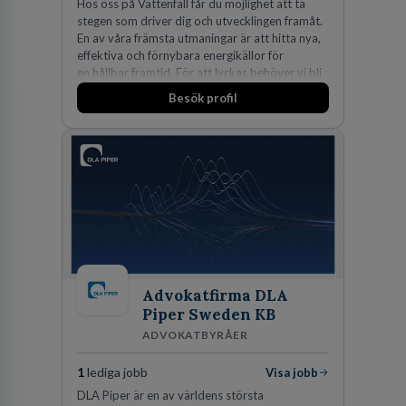
Hos oss på Vattenfall får du möjlighet att ta
stegen som driver dig och utvecklingen framåt.
En av våra främsta utmaningar är att hitta nya,
effektiva och förnybara energikällor för
en hållbar framtid. För att lyckas behöver vi bli
fler medarbetare som vill göra skillnad.
Besök profil
Advokatfirma DLA
Piper Sweden KB
ADVOKATBYRÅER
1
lediga jobb
Visa jobb
DLA Piper är en av världens största