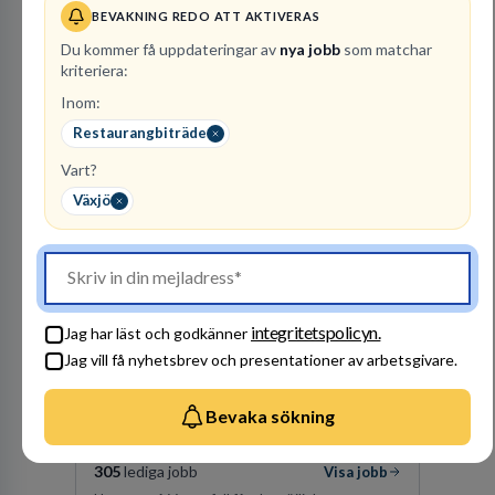
BEVAKNING REDO ATT AKTIVERAS
1
lediga jobb
Visa jobb
Du kommer få uppdateringar av
nya jobb
som matchar
kriteriera:
Kommuninvest är en medlemsorganisation som
utifrån en kommunal värdegrund verkningsfullt
Inom:
företräder den kommunala sektorn i
Restaurangbiträde
finansieringsfrågor.
Vart?
Besök profil
Växjö
integritetspolicyn.
Jag har läst och godkänner
Jag vill få nyhetsbrev och presentationer av arbetsgivare.
Vattenfall AB
Bevaka sökning
ENERGI
305
lediga jobb
Visa jobb