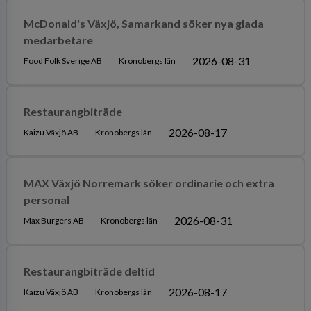
McDonald's Växjö, Samarkand söker nya glada
medarbetare
2026-08-31
Food Folk Sverige AB
Kronobergs län
Restaurangbiträde
2026-08-17
Kaizu Växjö AB
Kronobergs län
MAX Växjö Norremark söker ordinarie och extra
personal
2026-08-31
Max Burgers AB
Kronobergs län
Restaurangbiträde deltid
2026-08-17
Kaizu Växjö AB
Kronobergs län