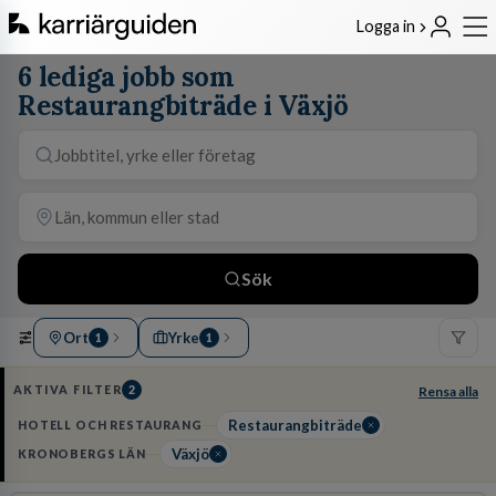
Logga in
6 lediga jobb som
Restaurangbiträde i Växjö
Sök
Ort
Yrke
1
1
AKTIVA FILTER
2
Rensa alla
Restaurangbiträde
HOTELL OCH RESTAURANG
Växjö
KRONOBERGS LÄN