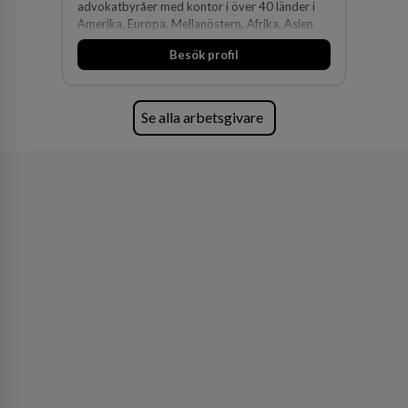
advokatbyråer med kontor i över 40 länder i
Amerika, Europa, Mellanöstern, Afrika, Asien
och Oceanien. Vi är specialister inom
Besök profil
affärsjuridikens alla områden och vi har några
av världens ledande bolag som klienter. Med
fler än 450 jurister på fem kontor i Stockholm,
Köpenhamn, Århus, Oslo och Helsingfors kan vi
Se alla arbetsgivare
på DLA Piper erbjuda våra klienter en unik,
effektiv och gränsöverskridande nordisk
expertis. På vårt kontor i centrala Stockholm är
vi idag drygt 240 medarbetare.