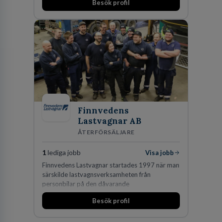
Besök profil
Finnvedens
Lastvagnar AB
ÅTERFÖRSÄLJARE
1
lediga jobb
Visa jobb
Finnvedens Lastvagnar startades 1997 när man
särskilde lastvagnsverksamheten från
personbilar på den dåvarande
huvudanläggningen i Värnamo. Sedan dess har
Besök profil
man expanderat kraftigt genom ett antal
förvärv i närliggande distrikt.Idag är bolaget
den största privata återförsäljaren av Volvo