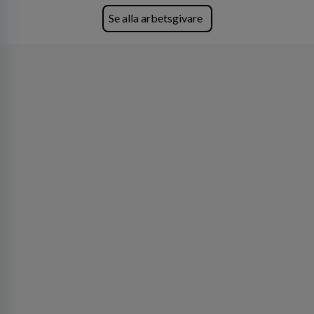
Lastvagnar och finns representerade på 20
Se alla arbetsgivare
orter i södra Sverige.