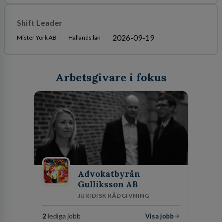
Shift Leader
2026-09-19
Mister York AB
Hallands län
Arbetsgivare i fokus
Advokatbyrån
Gulliksson AB
JURIDISK RÅDGIVNING
2
lediga jobb
Visa jobb