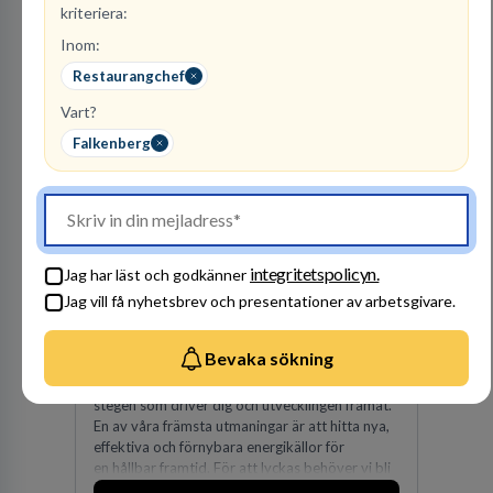
advokatbyråer med kontor i över 40 länder i
kriteriera:
Amerika, Europa, Mellanöstern, Afrika, Asien
och Oceanien. Vi är specialister inom
Inom:
Besök profil
affärsjuridikens alla områden och vi har några
Restaurangchef
av världens ledande bolag som klienter. Med
fler än 450 jurister på fem kontor i Stockholm,
Vart?
Köpenhamn, Århus, Oslo och Helsingfors kan vi
Falkenberg
på DLA Piper erbjuda våra klienter en unik,
effektiv och gränsöverskridande nordisk
expertis. På vårt kontor i centrala Stockholm är
vi idag drygt 240 medarbetare.
integritetspolicyn.
Jag har läst och godkänner
Vattenfall AB
Jag vill få nyhetsbrev och presentationer av arbetsgivare.
ENERGI
305
lediga jobb
Bevaka sökning
Visa jobb
Hos oss på Vattenfall får du möjlighet att ta
stegen som driver dig och utvecklingen framåt.
En av våra främsta utmaningar är att hitta nya,
effektiva och förnybara energikällor för
en hållbar framtid. För att lyckas behöver vi bli
fler medarbetare som vill göra skillnad.