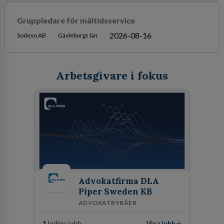
Gruppledare för måltidsservice
2026-08-16
Sodexo AB
Gävleborgs län
Arbetsgivare i fokus
Advokatfirma DLA
Piper Sweden KB
ADVOKATBYRÅER
1
lediga jobb
Visa jobb