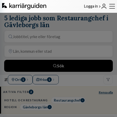
Logga in
5 lediga jobb som Restaurangchef i
Gävleborgs län
Sök
Ort
Yrke
1
1
AKTIVA FILTER
2
Rensa alla
Restaurangchef
HOTELL OCH RESTAURANG
Gävleborgs län
REGION