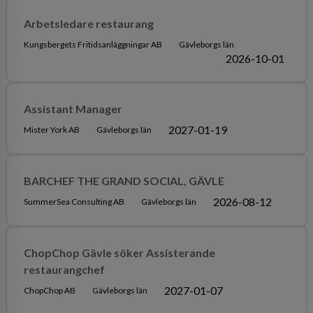
Arbetsledare restaurang
Kungsbergets Fritidsanläggningar AB
Gävleborgs län
2026-10-01
Assistant Manager
2027-01-19
Mister York AB
Gävleborgs län
BARCHEF THE GRAND SOCIAL, GÄVLE
2026-08-12
SummerSea Consulting AB
Gävleborgs län
ChopChop Gävle söker Assisterande
restaurangchef
2027-01-07
ChopChop AB
Gävleborgs län