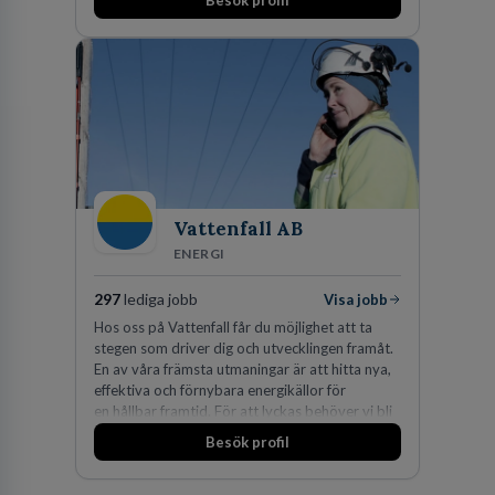
Besök profil
Vattenfall AB
ENERGI
297
lediga jobb
Visa jobb
Hos oss på Vattenfall får du möjlighet att ta
stegen som driver dig och utvecklingen framåt.
En av våra främsta utmaningar är att hitta nya,
effektiva och förnybara energikällor för
en hållbar framtid. För att lyckas behöver vi bli
fler medarbetare som vill göra skillnad.
Besök profil