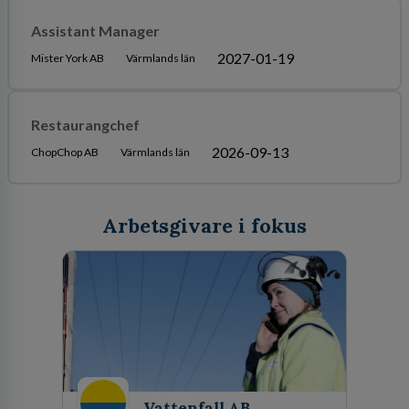
Assistant Manager
2027-01-19
Mister York AB
Värmlands län
Restaurangchef
2026-09-13
ChopChop AB
Värmlands län
Arbetsgivare i fokus
Vattenfall AB