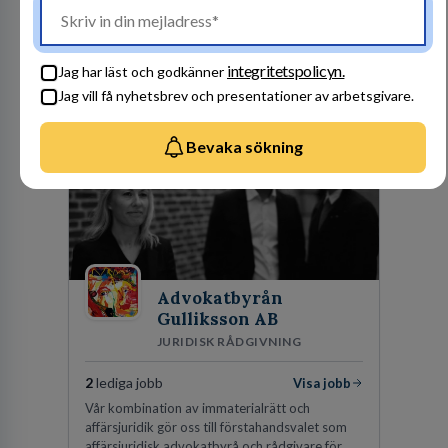
säkert. Ett Sverige som ska vara tryggare
imorgon än idag. Tillsammans med 41 000
kollegor gör vi det möjligt.
integritetspolicyn.
Jag har läst och godkänner
Jag vill få nyhetsbrev och presentationer av arbetsgivare.
Besök profil
Bevaka sökning
Advokatbyrån
Gulliksson AB
JURIDISK RÅDGIVNING
2
lediga jobb
Visa jobb
Vår kombination av immaterialrätt och
affärsjuridik gör oss till förstahandsvalet som
affärsjuridisk advokatbyrå och rådgivare för