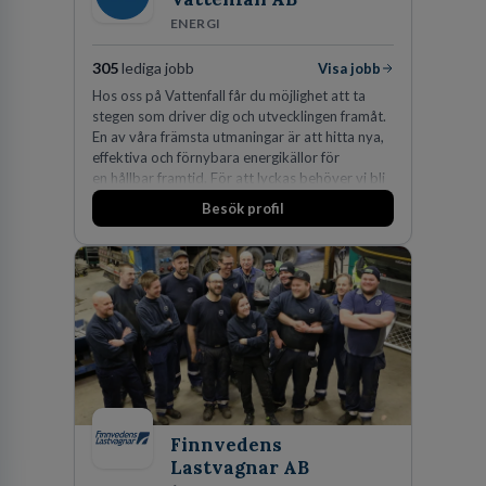
ENERGI
305
lediga jobb
Visa jobb
Hos oss på Vattenfall får du möjlighet att ta
stegen som driver dig och utvecklingen framåt.
En av våra främsta utmaningar är att hitta nya,
effektiva och förnybara energikällor för
en hållbar framtid. För att lyckas behöver vi bli
fler medarbetare som vill göra skillnad.
Besök profil
Finnvedens
Lastvagnar AB