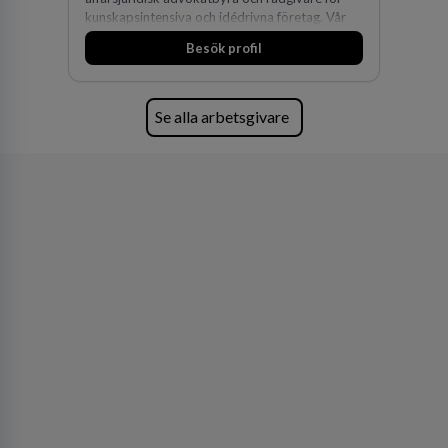
kunskapsintensiva och idédrivna företag. Vår
expertis inom IP-tillgångar har gett oss en
Besök profil
marknadsledande position. Våra klienter väljer
oss för den kompetens som krävs för att
skydda, utveckla och kommersialisera
företagets viktigaste tillgångar.
Se alla arbetsgivare