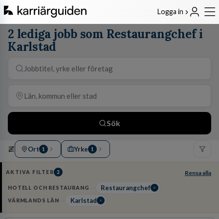
Logga in
2 lediga jobb som Restaurangchef i
Karlstad
Sök
Ort
Yrke
1
1
AKTIVA FILTER
2
Rensa alla
Restaurangchef
HOTELL OCH RESTAURANG
Karlstad
VÄRMLANDS LÄN